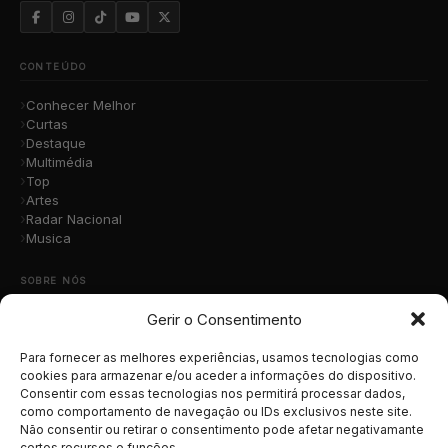
CONTEÚDO
Conhecer Melhor
Curtas
Destaque
Multimédia
Top
Artes
Radar Nacional
Musica
SOBRE NÓS
Gerir o Consentimento
Quem Somos
A Nossa Equipa
Contacto
Para fornecer as melhores experiências, usamos tecnologias como
Submete a Tua Música
cookies para armazenar e/ou aceder a informações do dispositivo.
Consentir com essas tecnologias nos permitirá processar dados,
Publicidade
como comportamento de navegação ou IDs exclusivos neste site.
Apoiar o Projeto
Não consentir ou retirar o consentimento pode afetar negativamante
certos recursos e funções.