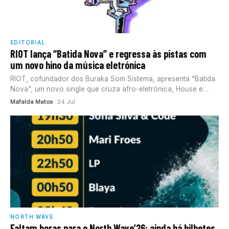
EDITORIAL
RIOT lança “Batida Nova” e regressa às pistas com
um novo hino da música eletrónica
RIOT, cofundador dos Buraka Som Sistema, apresenta "Batida
Nova", um novo single que cruza afro-eletrónica, House e
Tech House.
Mafalda Matos
· 24 Jul
NORTH WAVE
Faltam horas para o North Wave’26: ainda há bilhetes