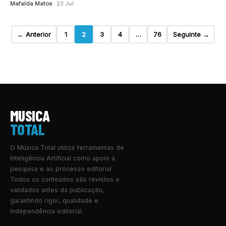
Mafalda Matos
· 23 Jul
← Anterior
1
2
3
4
…
76
Seguinte →
MUSICA
TOTAL
O Música Total utiliza ferramentas de
Inteligência Artificial como apoio à
pesquisa e ao processo editorial.
Todos os conteúdos são revistos e
validados antes da publicação,
garantindo rigor, qualidade e
independência editorial.