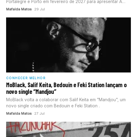
Portalegre e Porto em fevereiro de 2027 para apresentar A
Date with…
Mafalda Matos
· 29 Jul
CONHECER MELHOR
MoBlack, Salif Keita, Bedouin e Feki Station lançam o
novo single “Mandjou”
MoBlack volta a colaborar com Salif Keita em "Mandjou", um
novo single criado com Bedouin e Feki Station .
Mafalda Matos
· 27 Jul