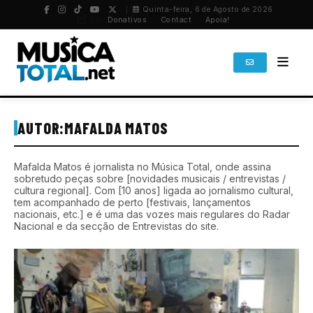
Quinta-feira, 6 de Agosto de 2026
PT
/
EN
Donativos
Contact
Apoia!
AUTOR:
MAFALDA MATOS
Mafalda Matos é jornalista no Música Total, onde assina
sobretudo peças sobre [novidades musicais / entrevistas /
cultura regional]. Com [10 anos] ligada ao jornalismo cultural,
tem acompanhado de perto [festivais, lançamentos
nacionais, etc.] e é uma das vozes mais regulares do Radar
Nacional e da secção de Entrevistas do site.