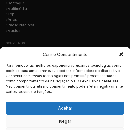
Destaque
Multimédia
Top
Artes
Radar Nacional
Musica
SOBRE NÓS
Gerir o Consentimento
Quem Somos
A Nossa Equipa
Contacto
Para fornecer as melhores experiências, usamos tecnologias como
Submete a Tua Música
cookies para armazenar e/ou aceder a informações do dispositivo.
Consentir com essas tecnologias nos permitirá processar dados,
Publicidade
como comportamento de navegação ou IDs exclusivos neste site.
Apoiar o Projeto
Não consentir ou retirar o consentimento pode afetar negativamante
certos recursos e funções.
LEGAL
Termos e Condições
Aceitar
Política de Cookies
Política de Privacidade
Negar
RGPD