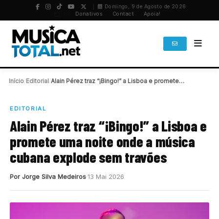
Domingo, 9 de Agosto de 2026
PT
/
EN
Donativos
Contact
Apoia!
Início
/
Editorial
/
Alain Pérez traz “¡Bingo!” a Lisboa e promete…
EDITORIAL
Alain Pérez traz “¡Bingo!” a Lisboa e
promete uma noite onde a música
cubana explode sem travões
Por Jorge Silva Medeiros
13 Mai 2026