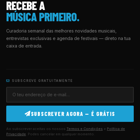
RECEBE A
MÚSICA PRIMEIRO.
Curadoria semanal das melhores novidades musicais,
entrevistas exclusivas e agenda de festivais — direto na tua
caixa de entrada.
SUBSCREVE GRATUITAMENTE
SUBSCREVER AGORA — É GRÁTIS
Ao subscrever aceitas os nossos
Termos e Condições
e
Política de
Privacidade
. Podes cancelar em qualquer momento.