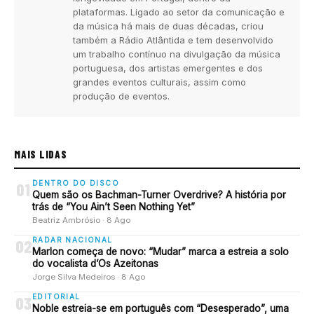
plataformas. Ligado ao setor da comunicação e
da música há mais de duas décadas, criou
também a Rádio Atlântida e tem desenvolvido
um trabalho contínuo na divulgação da música
portuguesa, dos artistas emergentes e dos
grandes eventos culturais, assim como
produção de eventos.
MAIS LIDAS
DENTRO DO DISCO
01
Quem são os Bachman-Turner Overdrive? A história por
trás de “You Ain’t Seen Nothing Yet”
Beatriz Ambrósio · 8 Ago
RADAR NACIONAL
02
Marlon começa de novo: “Mudar” marca a estreia a solo
do vocalista d’Os Azeitonas
Jorge Silva Medeiros · 8 Ago
EDITORIAL
03
Noble estreia-se em português com “Desesperado”, uma