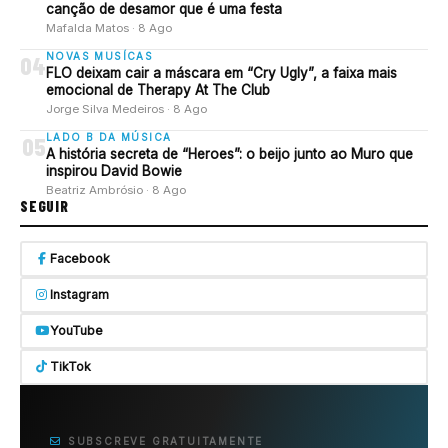
canção de desamor que é uma festa
Mafalda Matos · 8 Ago
NOVAS MUSÍCAS
04
FLO deixam cair a máscara em “Cry Ugly”, a faixa mais
emocional de Therapy At The Club
Jorge Silva Medeiros · 8 Ago
LADO B DA MÚSICA
05
A história secreta de “Heroes”: o beijo junto ao Muro que
inspirou David Bowie
Beatriz Ambrósio · 8 Ago
SEGUIR
Facebook
Instagram
YouTube
TikTok
SUBSCREVE GRATUITAMENTE