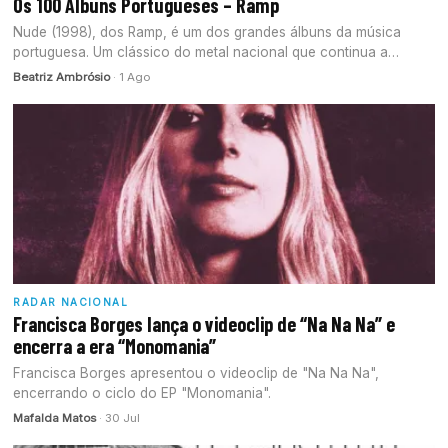
Os 100 Álbuns Portugueses – Ramp
Nude (1998), dos Ramp, é um dos grandes álbuns da música
portuguesa. Um clássico do metal nacional que continua a…
Beatriz Ambrósio
· 1 Ago
RADAR NACIONAL
Francisca Borges lança o videoclip de “Na Na Na” e
encerra a era “Monomania”
Francisca Borges apresentou o videoclip de "Na Na Na",
encerrando o ciclo do EP "Monomania".
Mafalda Matos
· 30 Jul