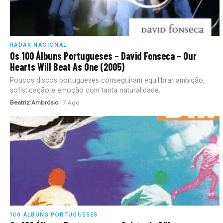
RADAR NACIONAL
Os 100 Álbuns Portugueses – David Fonseca – Our
Hearts Will Beat As One (2005)
Poucos discos portugueses conseguiram equilibrar ambição,
sofisticação e emoção com tanta naturalidade.
Beatriz Ambrósio
· 7 Ago
100 ÁLBUNS PORTUGUESES