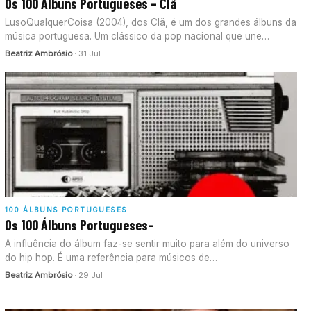
Os 100 Álbuns Portugueses – Clã
LusoQualquerCoisa (2004), dos Clã, é um dos grandes álbuns da
música portuguesa. Um clássico da pop nacional que une
escrita…
Beatriz Ambrósio
· 31 Jul
100 ÁLBUNS PORTUGUESES
Os 100 Álbuns Portugueses-
A influência do álbum faz-se sentir muito para além do universo
do hip hop. É uma referência para músicos de…
Beatriz Ambrósio
· 29 Jul