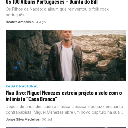
Os 100 Álbuns Portugueses – Quinta do Bill
Os Filhos da Nação: o álbum que reinventou o folk rock
português
Beatriz Ambrósio
· 4 Ago
RADAR NACIONAL
Mau Uivo: Miguel Menezes estreia projeto a solo com o
intimista “Casa Branca”
Depois de anos dedicado à música clássica e ao jazz enquanto
contrabaixista, Miguel Menezes abre um novo capítulo na sua…
Jorge Silva Medeiros
· 30 Jul