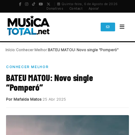
Quinta-feira, 6 de Agosto de 2026
PT
/
EN
Donativos
Contact
Apoia!
Início
/
Conhecer Melhor
/
BATEU MATOU: Novo single “Pomperó”
CONHECER MELHOR
BATEU MATOU: Novo single
“Pomperó”
Por Mafalda Matos
25 Abr 2025