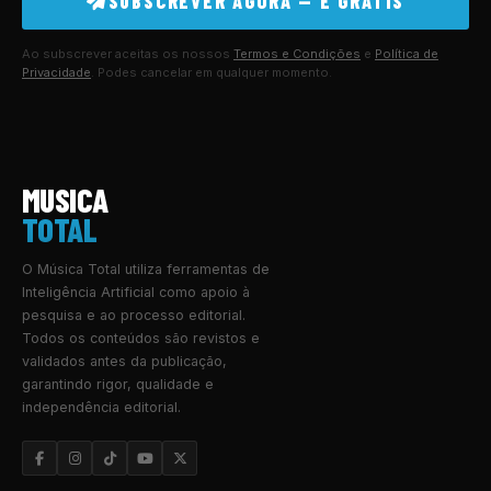
SUBSCREVER AGORA — É GRÁTIS
Ao subscrever aceitas os nossos
Termos e Condições
e
Política de
Privacidade
. Podes cancelar em qualquer momento.
MUSICA
TOTAL
O Música Total utiliza ferramentas de
Inteligência Artificial como apoio à
pesquisa e ao processo editorial.
Todos os conteúdos são revistos e
validados antes da publicação,
garantindo rigor, qualidade e
independência editorial.