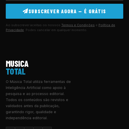
SUBSCREVER AGORA — É GRÁTIS
Ao subscrever aceitas os nossos
Termos e Condições
e
Política de
Privacidade
. Podes cancelar em qualquer momento.
MUSICA
TOTAL
O Música Total utiliza ferramentas de
Inteligência Artificial como apoio à
pesquisa e ao processo editorial.
Todos os conteúdos são revistos e
validados antes da publicação,
garantindo rigor, qualidade e
independência editorial.