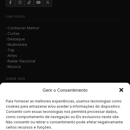
CONTEÚDO
Conhecer Melhor
Curtas
Destaque
Multimédia
Top
Artes
Radar Nacional
Musica
SOBRE NÓS
Gerir o Consentimento
Quem Somos
A Nossa Equipa
Contacto
Para fornecer as melhores experiências, usamos tecnologias como
Submete a Tua Música
cookies para armazenar e/ou aceder a informações do dispositivo.
Consentir com essas tecnologias nos permitirá processar dados,
Publicidade
como comportamento de navegação ou IDs exclusivos neste site.
Apoiar o Projeto
Não consentir ou retirar o consentimento pode afetar negativamante
certos recursos e funções.
LEGAL