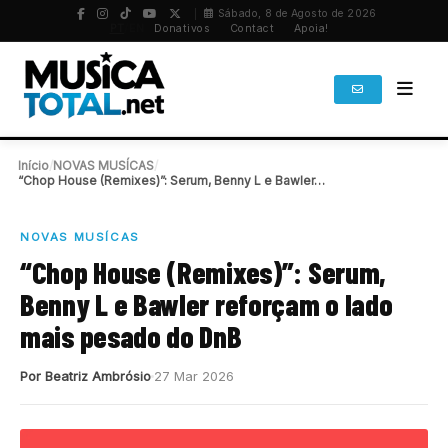
Sábado, 8 de Agosto de 2026
PT
/
EN
Donativos
Contact
Apoia!
Início
/
NOVAS MUSÍCAS
/
“Chop House (Remixes)”: Serum, Benny L e Bawler…
NOVAS MUSÍCAS
“Chop House (Remixes)”: Serum,
Benny L e Bawler reforçam o lado
mais pesado do DnB
Por Beatriz Ambrósio
27 Mar 2026