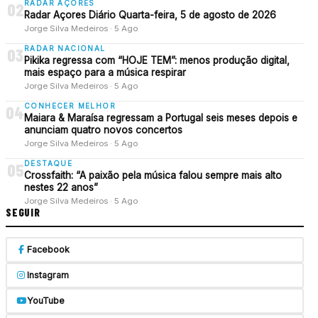
RADAR AÇORES
02
Radar Açores Diário Quarta-feira, 5 de agosto de 2026
Jorge Silva Medeiros · 5 Ago
RADAR NACIONAL
03
Pikika regressa com “HOJE TEM”: menos produção digital,
mais espaço para a música respirar
Jorge Silva Medeiros · 5 Ago
CONHECER MELHOR
04
Maiara & Maraísa regressam a Portugal seis meses depois e
anunciam quatro novos concertos
Jorge Silva Medeiros · 5 Ago
DESTAQUE
05
Crossfaith: “A paixão pela música falou sempre mais alto
nestes 22 anos”
Jorge Silva Medeiros · 5 Ago
SEGUIR
Facebook
Instagram
YouTube