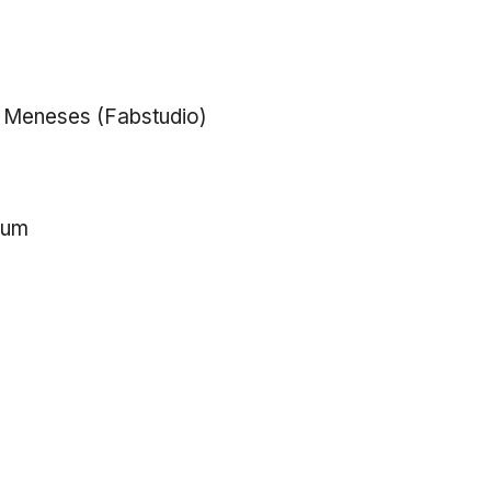
é Meneses (Fabstudio)
tum