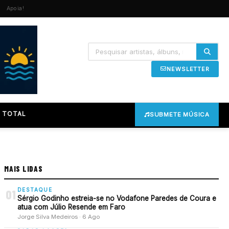
Apoia!
NEWSLETTER
 TOTAL
SUBMETE MÚSICA
MAIS LIDAS
DESTAQUE
01
Sérgio Godinho estreia-se no Vodafone Paredes de Coura e
atua com Júlio Resende em Faro
Jorge Silva Medeiros · 6 Ago