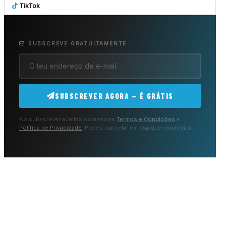
TikTok
SUBSCREVE GRATUITAMENTE
SUBSCREVER AGORA — É GRÁTIS
Ao subscrever aceitas os nossos
Termos e Condições
e
Política de Privacidade
. Podes cancelar em qualquer momento.