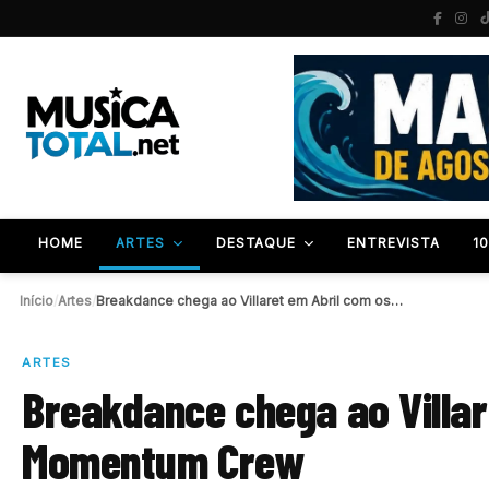
HOME
ARTES
DESTAQUE
ENTREVISTA
1
Início
/
Artes
/
Breakdance chega ao Villaret em Abril com os…
ARTES
Breakdance chega ao Villar
Momentum Crew