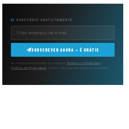
SUBSCREVE GRATUITAMENTE
SUBSCREVER AGORA — É GRÁTIS
Ao subscrever aceitas os nossos
Termos e Condições
e
Política de Privacidade
. Podes cancelar em qualquer momento.