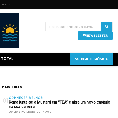
Apoia!
NEWSLETTER
 TOTAL
SUBMETE MÚSICA
MAIS LIDAS
CONHECER MELHOR
01
Rema junta-se a Mustard em “TEA” e abre um novo capítulo
na sua carreira
Jorge Silva Medeiros · 7 Ago