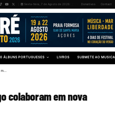
PT
/
EN
Sexta-feira, 7 de Agosto de 2026
Donativos
Contact
00 ÁLBUNS PORTUGUESES
LIVROS
SUBMETE AO MUSICA
Buruntuma e Dino d’Santiago colaboram em nova música
go colaboram em nova