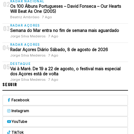
RADAR NACIONAL
02
Os 100 Álbuns Portugueses – David Fonseca – Our Hearts
Will Beat As One (2005)
Beatriz Ambrósio · 7 Ago
RADAR AÇORES
03
Semana do Mar entra no fim de semana mais aguardado
Jorge Silva Medeiros · 7 Ago
RADAR AÇORES
04
Radar Açores Diário Sábado, 8 de agosto de 2026
Jorge Silva Medeiros · 7 Ago
DESTAQUE
05
Vai à Maré. De 19 a 22 de agosto, o festival mais especial
dos Açores está de volta
Jorge Silva Medeiros · 7 Ago
SEGUIR
Facebook
Instagram
YouTube
TikTok