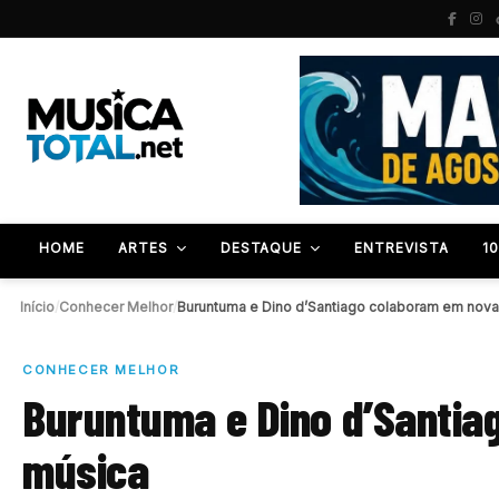
HOME
ARTES
DESTAQUE
ENTREVISTA
1
Início
/
Conhecer Melhor
/
CONHECER MELHOR
Buruntuma e Dino d’Santia
música