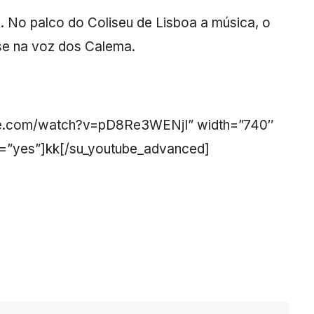
l. No palco do Coliseu de Lisboa a música, o
nse na voz dos Calema.
ube.com/watch?v=pD8Re3WENjI” width=”740″
ps=”yes”]kk[/su_youtube_advanced]