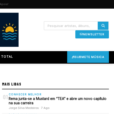
Apoia!
NEWSLETTER
 TOTAL
SUBMETE MÚSICA
MAIS LIDAS
CONHECER MELHOR
01
Rema junta-se a Mustard em “TEA” e abre um novo capítulo
na sua carreira
Jorge Silva Medeiros · 7 Ago