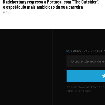
Kadebostany regressa a Portugal com “The Outsider”,
o espetáculo mais ambicioso da sua carreira
6 Ago
SUBSCREVE GRATUIT
Ao subscrever aceitas os n
qualquer momento.