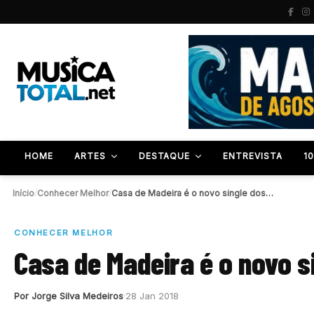
HOME
ARTES
DESTAQUE
ENTREVISTA
1
Início
/
Conhecer Melhor
/
Casa de Madeira é o novo single dos…
CONHECER MELHOR
Casa de Madeira é o novo s
Por Jorge Silva Medeiros
28 Jan 2018