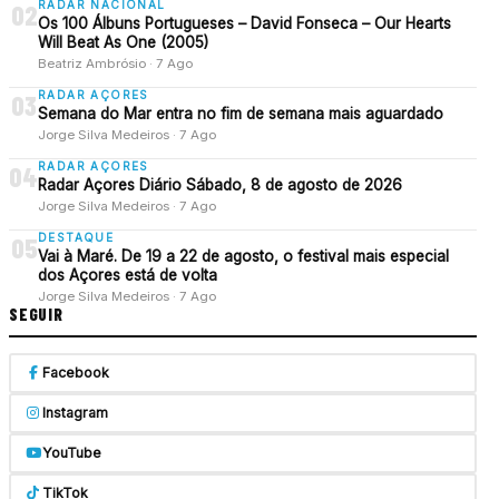
RADAR NACIONAL
02
Os 100 Álbuns Portugueses – David Fonseca – Our Hearts
Will Beat As One (2005)
Beatriz Ambrósio · 7 Ago
RADAR AÇORES
03
Semana do Mar entra no fim de semana mais aguardado
Jorge Silva Medeiros · 7 Ago
RADAR AÇORES
04
Radar Açores Diário Sábado, 8 de agosto de 2026
Jorge Silva Medeiros · 7 Ago
DESTAQUE
05
Vai à Maré. De 19 a 22 de agosto, o festival mais especial
dos Açores está de volta
Jorge Silva Medeiros · 7 Ago
SEGUIR
Facebook
Instagram
YouTube
TikTok