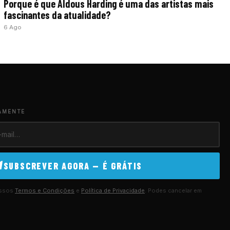
Porque é que Aldous Harding é uma das artistas mais
fascinantes da atualidade?
6 Ago
AMENTE
SUBSCREVER AGORA — É GRÁTIS
ossos
Termos e Condições
e
Política de Privacidade
. Podes cancelar em