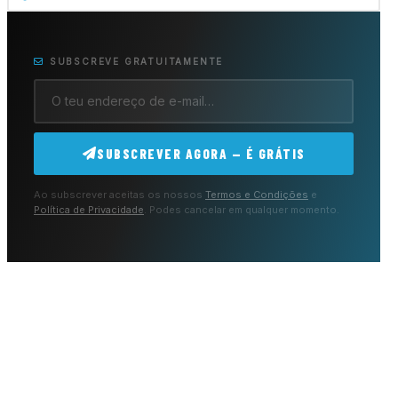
SUBSCREVE GRATUITAMENTE
SUBSCREVER AGORA — É GRÁTIS
Ao subscrever aceitas os nossos
Termos e Condições
e
Política de Privacidade
. Podes cancelar em qualquer momento.