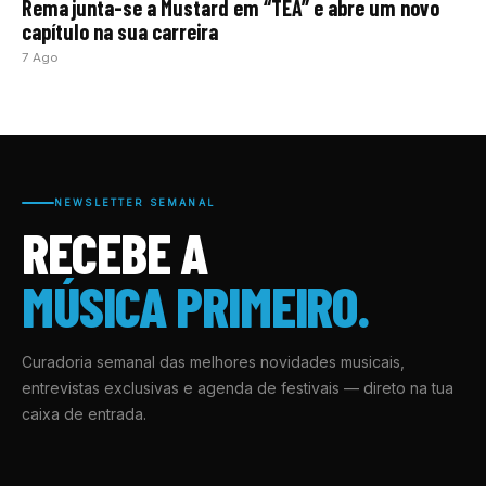
Rema junta-se a Mustard em “TEA” e abre um novo
capítulo na sua carreira
7 Ago
NEWSLETTER SEMANAL
RECEBE A
MÚSICA PRIMEIRO.
Curadoria semanal das melhores novidades musicais,
entrevistas exclusivas e agenda de festivais — direto na tua
caixa de entrada.