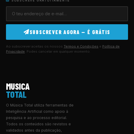
SUBSCREVE GRATUITAMENTE
SUBSCREVER AGORA — É GRÁTIS
Ao subscrever aceitas os nossos
Termos e Condições
e
Política de
Privacidade
. Podes cancelar em qualquer momento.
MUSICA
TOTAL
O Música Total utiliza ferramentas de
Inteligência Artificial como apoio à
pesquisa e ao processo editorial.
Todos os conteúdos são revistos e
validados antes da publicação,