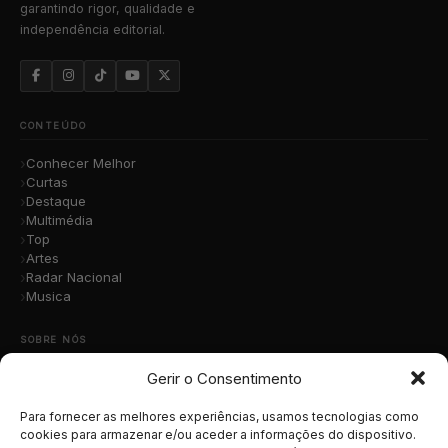
garantindo rigor, qualidade e
independência editorial.
CONTEÚDO
Conhecer Melhor
Curtas
Destaque
Multimédia
Top
Artes
Radar Nacional
Musica
SOBRE NÓS
Gerir o Consentimento
Quem Somos
A Nossa Equipa
Contacto
Para fornecer as melhores experiências, usamos tecnologias como
Submete a Tua Música
cookies para armazenar e/ou aceder a informações do dispositivo.