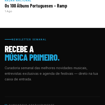
RADAR NACIONAL
Os 100 Álbuns Portugueses – Ramp
1 Ago
NEWSLETTER SEMANAL
RECEBE A
MÚSICA PRIMEIRO.
Curadoria semanal das melhores novidades musicais,
entrevistas exclusivas e agenda de festivais — direto na tua
caixa de entrada.