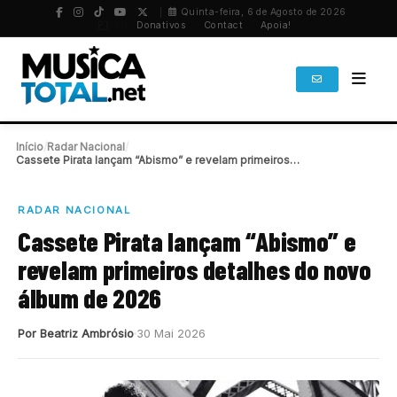
Quinta-feira, 6 de Agosto de 2026
PT
/
EN
Donativos
Contact
Apoia!
Início
/
Radar Nacional
/
Cassete Pirata lançam “Abismo” e revelam primeiros detalhes…
RADAR NACIONAL
Cassete Pirata lançam “Abismo” e
revelam primeiros detalhes do novo
álbum de 2026
Por Beatriz Ambrósio
30 Mai 2026