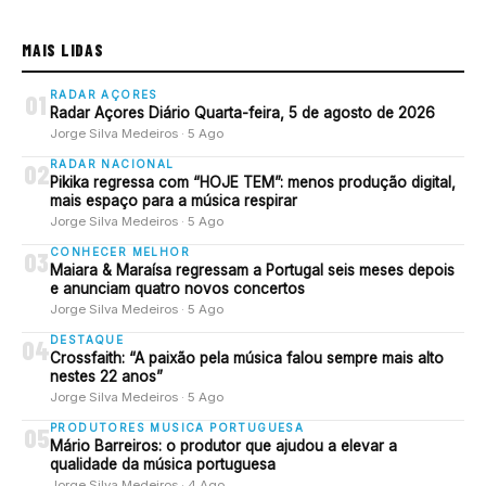
MAIS LIDAS
RADAR AÇORES
01
Radar Açores Diário Quarta-feira, 5 de agosto de 2026
Jorge Silva Medeiros · 5 Ago
RADAR NACIONAL
02
Pikika regressa com “HOJE TEM”: menos produção digital,
mais espaço para a música respirar
Jorge Silva Medeiros · 5 Ago
CONHECER MELHOR
03
Maiara & Maraísa regressam a Portugal seis meses depois
e anunciam quatro novos concertos
Jorge Silva Medeiros · 5 Ago
DESTAQUE
04
Crossfaith: “A paixão pela música falou sempre mais alto
nestes 22 anos”
Jorge Silva Medeiros · 5 Ago
PRODUTORES MUSICA PORTUGUESA
05
Mário Barreiros: o produtor que ajudou a elevar a
qualidade da música portuguesa
Jorge Silva Medeiros · 4 Ago