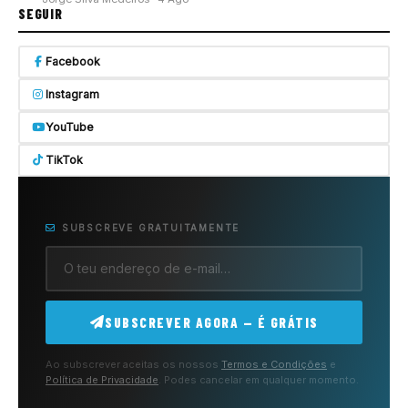
SEGUIR
Facebook
Instagram
YouTube
TikTok
SUBSCREVE GRATUITAMENTE
SUBSCREVER AGORA — É GRÁTIS
Ao subscrever aceitas os nossos
Termos e Condições
e
Política de Privacidade
. Podes cancelar em qualquer momento.