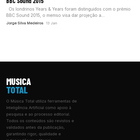
BBC Sound 2015
Os londrinos Years & Years foram distinguidos com o prémio
BBC Sound 2015, o memso visa dar projeção a…
Jorge Silva Medeiros
· 13 Jan
MUSICA
TOTAL
O Música Total utiliza ferramentas de
Inteligência Artificial como apoio à
pesquisa e ao processo editorial.
Todos os conteúdos são revistos e
validados antes da publicação,
garantindo rigor, qualidade e