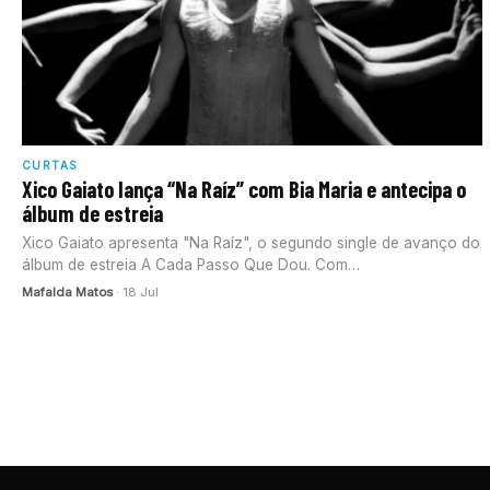
CURTAS
Xico Gaiato lança “Na Raíz” com Bia Maria e antecipa o
álbum de estreia
Xico Gaiato apresenta "Na Raíz", o segundo single de avanço do
álbum de estreia A Cada Passo Que Dou. Com…
Mafalda Matos
· 18 Jul