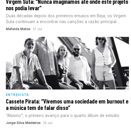
Virgem Suta: “Nunca imaginámos até onde este projeto
nos podia levar”
Duas décadas depois dos primeiros ensaios em Beja, os Virgem
Suta continuam a encontrar nas canções a razão principal
para…
Mafalda Matos
· 17 Jul
ENTREVISTA
Cassete Pirata: “Vivemos uma sociedade em burnout e
a música tem de falar disso”
"Abismo", o primeiro avanço para o quarto álbum de estúdio
Jorge Silva Medeiros
· 13 Jul