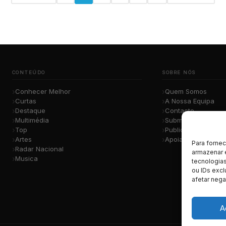
CONTEÚDO
SOBRE NÓS
Conhecer Melhor
Quem Somos
Curtas
A Nossa Equipa
Destaque
Contacto
Multimédia
Submete a Tua Mú
Top
Publicidade
Artes
Apoiar o Projeto
Para forne
Radar Nacional
armazenar 
Musica
tecnologia
ou IDs excl
afetar nega
A