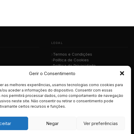
LEGAL
Termos e Condições
Política de Cookies
Política de Privacidade
sica
RGPD
Gerir o Consentimento
cer as melhores experiências, usamos tecnologias como cookies para
e/ou aceder a informações do dispositivo. Consentir com essas
s nos permitirá processar dados, como comportamento de navegação
usivos neste site. Não consentir ou retirar o consentimento pode
tivamante certos recursos e funções.
ceitar
Negar
Ver preferências