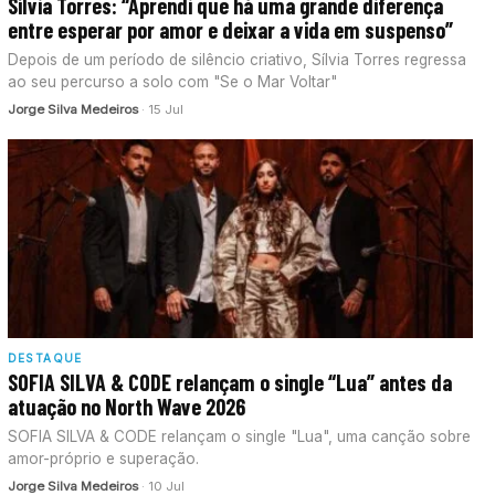
Sílvia Torres: “Aprendi que há uma grande diferença
entre esperar por amor e deixar a vida em suspenso”
Depois de um período de silêncio criativo, Sílvia Torres regressa
ao seu percurso a solo com "Se o Mar Voltar"
Jorge Silva Medeiros
· 15 Jul
DESTAQUE
SOFIA SILVA & CODE relançam o single “Lua” antes da
atuação no North Wave 2026
SOFIA SILVA & CODE relançam o single "Lua", uma canção sobre
amor-próprio e superação.
Jorge Silva Medeiros
· 10 Jul