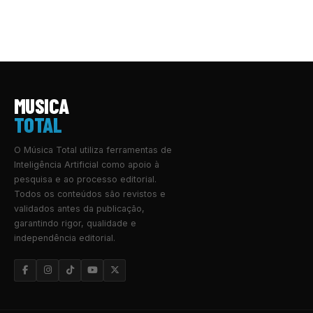
MUSICA
TOTAL
O Música Total utiliza ferramentas de
Inteligência Artificial como apoio à
pesquisa e ao processo editorial.
Todos os conteúdos são revistos e
validados antes da publicação,
garantindo rigor, qualidade e
independência editorial.