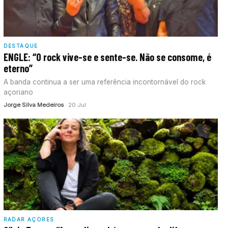
DESTAQUE
ENGLE: “O rock vive-se e sente-se. Não se consome, é
eterno”
A banda continua a ser uma referência incontornável do rock
açoriano
Jorge Silva Medeiros
· 20 Jul
RADAR AÇORES