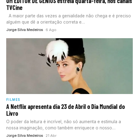
UM EDITOR DE GÉNIOS estreia quarta-feira, nos canais
TVCine
A maior parte das vezes a genialidade não chega e é preciso
alguém que dê a orientação correta e…
Jorge Silva Medeiros
· 6 Ago
FILMES
A Netflix apresenta dia 23 de Abril o Dia Mundial do
Livro
O poder da leitura é incrível, não só aumenta e estimula a
nossa imaginação, como também enriquece o nosso
vocabulário…
Jorge Silva Medeiros
· 21 Abr