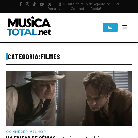
Quarta-feira, 5 de Agosto de 2026
PT
/
EN
Donativos
Contact
Apoia!
CATEGORIA:
FILMES
CONHECER MELHOR