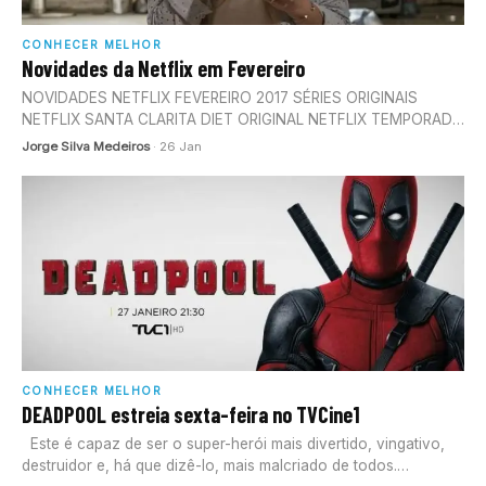
CONHECER MELHOR
Novidades da Netflix em Fevereiro
NOVIDADES NETFLIX FEVEREIRO 2017 SÉRIES ORIGINAIS
NETFLIX SANTA CLARITA DIET ORIGINAL NETFLIX TEMPORADA
1 3/2/2017 RIVERDALE ORIGINAL NETFLIX TEMPORADA 1 –…
Jorge Silva Medeiros
· 26 Jan
CONHECER MELHOR
DEADPOOL estreia sexta-feira no TVCine1
Este é capaz de ser o super-herói mais divertido, vingativo,
destruidor e, há que dizê-lo, mais malcriado de todos.…