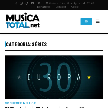
Quinta-feira, 6 de Agosto de 2026
PT
/
EN
Donativos
Contact
Apoia!
CATEGORIA:
SÉRIES
CONHECER MELHOR