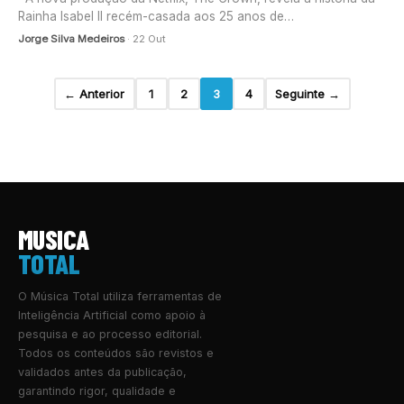
Rainha Isabel II recém-casada aos 25 anos de…
Jorge Silva Medeiros
· 22 Out
← Anterior
1
2
3
4
Seguinte →
MUSICA
TOTAL
O Música Total utiliza ferramentas de
Inteligência Artificial como apoio à
pesquisa e ao processo editorial.
Todos os conteúdos são revistos e
validados antes da publicação,
garantindo rigor, qualidade e