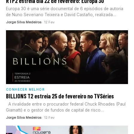
RTP2 estreia dia 22 de fevereiro: Europa 30
Europa 30 é uma série documental de 6 episódios de autoria
de Nuno Severiano Teixeira e David Castaño, realizada
por Joana Pontes, que visa refletir sobre o…
Jorge Silva Medeiros
· 12 Fev
CONHECER MELHOR
BILLIONS T2 estreia 25 de fevereiro no TVSéries
A rivalidade entre o procurador federal Chuck Rhoades (Paul
Giamatti) e o gestor de fundos de capital de risco…
Jorge Silva Medeiros
· 12 Fev