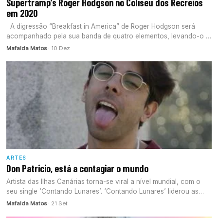
Supertramp’s Roger Hodgson no Coliseu dos Recreios
em 2020
A digressão “Breakfast in America” de Roger Hodgson será
acompanhado pela sua banda de quatro elementos, levando-o a
muitos…
Mafalda Matos
· 10 Dez
ARTES
Don Patricio, está a contagiar o mundo
Artista das Ilhas Canárias torna-se viral a nível mundial, com o
seu single ‘Contando Lunares’. ‘Contando Lunares’ liderou as
tabelas…
Mafalda Matos
· 21 Set