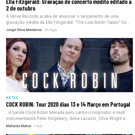
Ella Fitzgerald: Gravação de concerto inédito editado a
2 de outubro
A Verve Records acaba de anunciar o lançamento de uma
gravação inédita de Ella Fitzgerald. “The Lost Berlin Tapes” foi
gravado – em mono e…
Jorge Silva Medeiros
· 24 Ago
ARTES
COCK ROBIN: Tour 2020 dias 13 e 14 Março em Portugal
A banda Cock Robin liderada pelo cantor/compositor e multi
instrumentalista Peter Kingsbery, Anna Lacazio, Clive Wright e
Lou Molino…
Mafalda Matos
· 1 Out