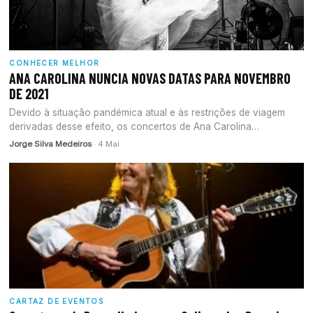
CONHECER MELHOR
ANA CAROLINA NUNCIA NOVAS DATAS PARA NOVEMBRO
DE 2021
Devido à situação pandémica atual e às restrições de viagem
derivadas desse efeito, os concertos de Ana Carolina
encontram-se adiados para o…
Jorge Silva Medeiros
· 4 Mai
CARTAZ DE EVENTOS