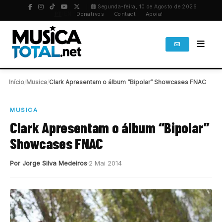
Segunda-feira, 10 de Agosto de 2026
PT
/
EN
Donativos
Contact
Apoia!
Início
/
Musica
/
Clark Apresentam o álbum “Bipolar” Showcases FNAC
MUSICA
Clark Apresentam o álbum “Bipolar”
Showcases FNAC
Por Jorge Silva Medeiros
2 Mai 2014