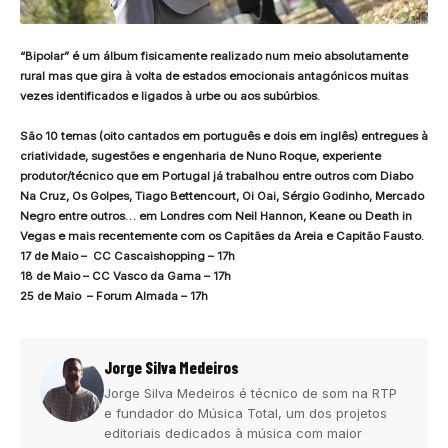
“Bipolar” é um álbum fisicamente realizado num meio absolutamente
rural mas que gira à volta de estados emocionais antagónicos muitas
vezes identificados e ligados à urbe ou aos subúrbios.
São 10 temas (oito cantados em português e dois em inglês) entregues à
criatividade, sugestões e engenharia de Nuno Roque, experiente
produtor/técnico que em Portugal já trabalhou entre outros com Diabo
Na Cruz, Os Golpes, Tiago Bettencourt, Oi Oai, Sérgio Godinho, Mercado
Negro entre outros… em Londres com Neil Hannon, Keane ou Death in
Vegas e mais recentemente com os Capitães da Areia e Capitão Fausto.
17 de Maio – CC Cascaishopping – 17h
18 de Maio – CC Vasco da Gama – 17h
25 de Maio – Forum Almada – 17h
Jorge Silva Medeiros
Jorge Silva Medeiros é técnico de som na RTP
e fundador do Música Total, um dos projetos
editoriais dedicados à música com maior