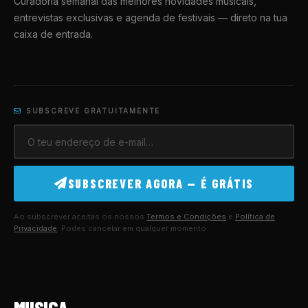
Curadoria semanal das melhores novidades musicais,
entrevistas exclusivas e agenda de festivais — direto na tua
caixa de entrada.
SUBSCREVE GRATUITAMENTE
SUBSCREVER AGORA — É GRÁTIS
Ao subscrever aceitas os nossos
Termos e Condições
e
Política de
Privacidade
. Podes cancelar em qualquer momento.