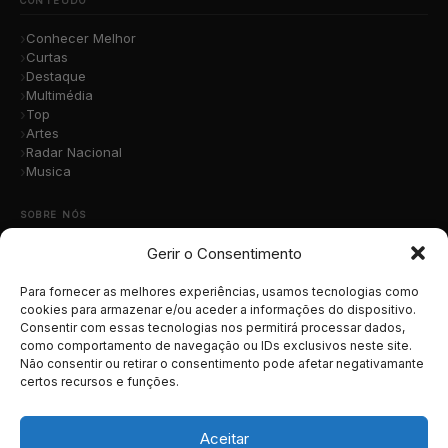
CONTEÚDO
Conhecer Melhor
Curtas
Destaque
Multimédia
Top
Artes
Radar Nacional
Musica
SOBRE NÓS
Gerir o Consentimento
Quem Somos
A Nossa Equipa
Contacto
Para fornecer as melhores experiências, usamos tecnologias como
Submete a Tua Música
cookies para armazenar e/ou aceder a informações do dispositivo.
Consentir com essas tecnologias nos permitirá processar dados,
Publicidade
como comportamento de navegação ou IDs exclusivos neste site.
Apoiar o Projeto
Não consentir ou retirar o consentimento pode afetar negativamante
certos recursos e funções.
LEGAL
Termos e Condições
Aceitar
Política de Cookies