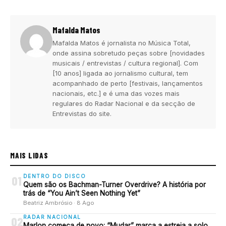
Mafalda Matos
Mafalda Matos é jornalista no Música Total,
onde assina sobretudo peças sobre [novidades
musicais / entrevistas / cultura regional]. Com
[10 anos] ligada ao jornalismo cultural, tem
acompanhado de perto [festivais, lançamentos
nacionais, etc.] e é uma das vozes mais
regulares do Radar Nacional e da secção de
Entrevistas do site.
MAIS LIDAS
DENTRO DO DISCO
01
Quem são os Bachman-Turner Overdrive? A história por
trás de “You Ain’t Seen Nothing Yet”
Beatriz Ambrósio · 8 Ago
RADAR NACIONAL
02
Marlon começa de novo: “Mudar” marca a estreia a solo