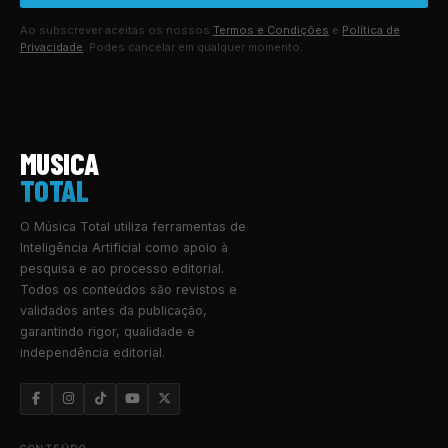
Ao subscrever aceitas os nossos
Termos e Condições
e
Política de
Privacidade
. Podes cancelar em qualquer momento.
MUSICA
TOTAL
O Música Total utiliza ferramentas de
Inteligência Artificial como apoio à
pesquisa e ao processo editorial.
Todos os conteúdos são revistos e
validados antes da publicação,
garantindo rigor, qualidade e
independência editorial.