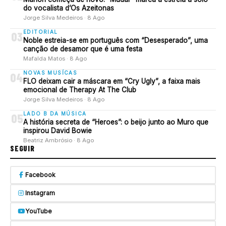
do vocalista d’Os Azeitonas
Jorge Silva Medeiros · 8 Ago
EDITORIAL
03
Noble estreia-se em português com “Desesperado”, uma
canção de desamor que é uma festa
Mafalda Matos · 8 Ago
NOVAS MUSÍCAS
04
FLO deixam cair a máscara em “Cry Ugly”, a faixa mais
emocional de Therapy At The Club
Jorge Silva Medeiros · 8 Ago
LADO B DA MÚSICA
05
A história secreta de “Heroes”: o beijo junto ao Muro que
inspirou David Bowie
Beatriz Ambrósio · 8 Ago
SEGUIR
Facebook
Instagram
YouTube