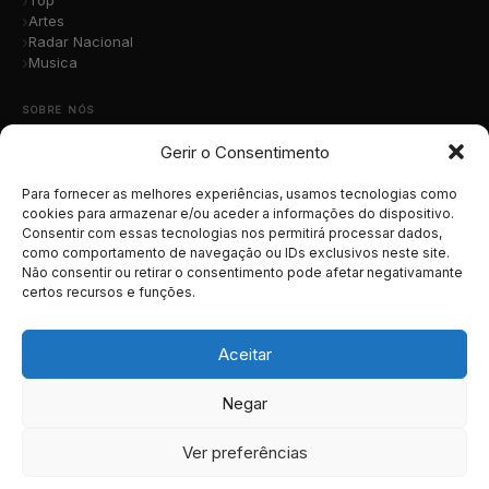
Top
Artes
Radar Nacional
Musica
SOBRE NÓS
Gerir o Consentimento
Quem Somos
A Nossa Equipa
Contacto
Para fornecer as melhores experiências, usamos tecnologias como
Submete a Tua Música
cookies para armazenar e/ou aceder a informações do dispositivo.
Consentir com essas tecnologias nos permitirá processar dados,
Publicidade
como comportamento de navegação ou IDs exclusivos neste site.
Apoiar o Projeto
Não consentir ou retirar o consentimento pode afetar negativamante
certos recursos e funções.
LEGAL
Termos e Condições
Aceitar
Política de Cookies
Política de Privacidade
Negar
RGPD
Ver preferências
© 2026 MusicaTotal.net — Todos os direitos reservados.