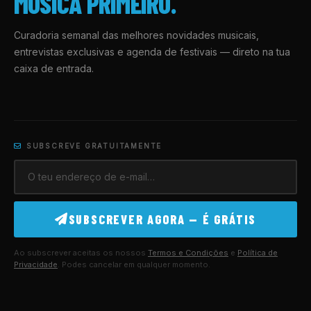
MÚSICA PRIMEIRO.
Curadoria semanal das melhores novidades musicais,
entrevistas exclusivas e agenda de festivais — direto na tua
caixa de entrada.
SUBSCREVE GRATUITAMENTE
SUBSCREVER AGORA — É GRÁTIS
Ao subscrever aceitas os nossos
Termos e Condições
e
Política de
Privacidade
. Podes cancelar em qualquer momento.