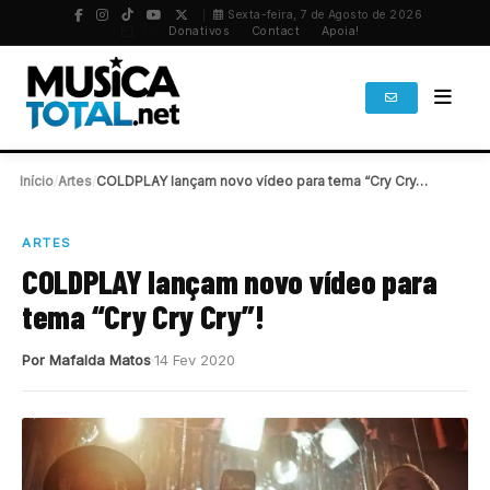
Sexta-feira, 7 de Agosto de 2026
PT
/
EN
Donativos
Contact
Apoia!
Início
/
Artes
/
COLDPLAY lançam novo vídeo para tema “Cry Cry…
ARTES
COLDPLAY lançam novo vídeo para
tema “Cry Cry Cry”!
Por Mafalda Matos
14 Fev 2020