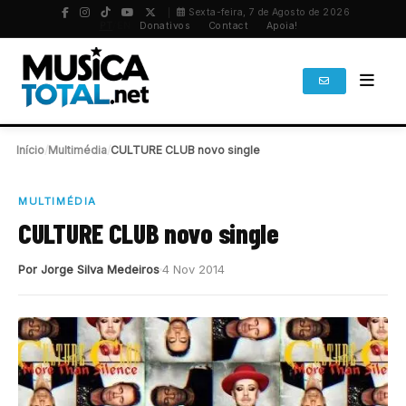
Sexta-feira, 7 de Agosto de 2026
PT
/
EN
Donativos
Contact
Apoia!
Início
/
Multimédia
/
CULTURE CLUB novo single
MULTIMÉDIA
CULTURE CLUB novo single
Por Jorge Silva Medeiros
4 Nov 2014