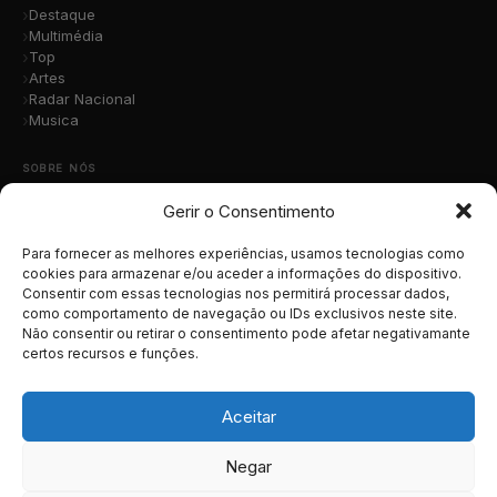
Destaque
Multimédia
Top
Artes
Radar Nacional
Musica
SOBRE NÓS
Gerir o Consentimento
Quem Somos
A Nossa Equipa
Contacto
Para fornecer as melhores experiências, usamos tecnologias como
Submete a Tua Música
cookies para armazenar e/ou aceder a informações do dispositivo.
Consentir com essas tecnologias nos permitirá processar dados,
Publicidade
como comportamento de navegação ou IDs exclusivos neste site.
Apoiar o Projeto
Não consentir ou retirar o consentimento pode afetar negativamante
certos recursos e funções.
LEGAL
Termos e Condições
Aceitar
Política de Cookies
Política de Privacidade
Negar
RGPD