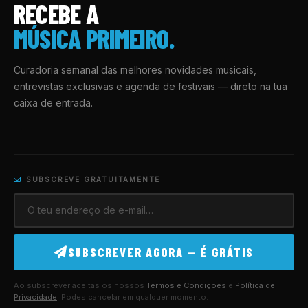
RECEBE A
MÚSICA PRIMEIRO.
Curadoria semanal das melhores novidades musicais,
entrevistas exclusivas e agenda de festivais — direto na tua
caixa de entrada.
SUBSCREVE GRATUITAMENTE
SUBSCREVER AGORA — É GRÁTIS
Ao subscrever aceitas os nossos
Termos e Condições
e
Política de
Privacidade
. Podes cancelar em qualquer momento.