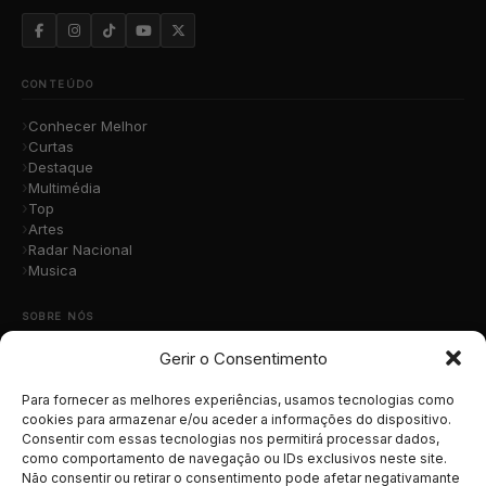
CONTEÚDO
Conhecer Melhor
Curtas
Destaque
Multimédia
Top
Artes
Radar Nacional
Musica
SOBRE NÓS
Gerir o Consentimento
Quem Somos
A Nossa Equipa
Contacto
Para fornecer as melhores experiências, usamos tecnologias como
Submete a Tua Música
cookies para armazenar e/ou aceder a informações do dispositivo.
Consentir com essas tecnologias nos permitirá processar dados,
Publicidade
como comportamento de navegação ou IDs exclusivos neste site.
Apoiar o Projeto
Não consentir ou retirar o consentimento pode afetar negativamante