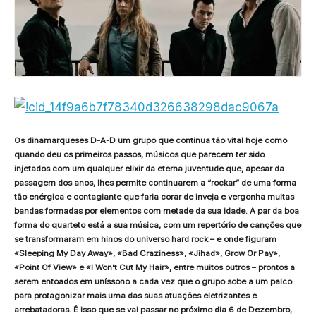
Os dinamarqueses D-A-D um grupo que continua tão vital hoje como
quando deu os primeiros passos, músicos que parecem ter sido
injetados com um qualquer elixir da eterna juventude que, apesar da
passagem dos anos, lhes permite continuarem a “rockar” de uma forma
tão enérgica e contagiante que faria corar de inveja e vergonha muitas
bandas formadas por elementos com metade da sua idade. A par da boa
forma do quarteto está a sua música, com um repertório de canções que
se transformaram em hinos do universo hard rock – e onde figuram
«Sleeping My Day Away», «Bad Craziness», «Jihad», Grow Or Pay»,
«Point Of View» e «I Won’t Cut My Hair», entre muitos outros – prontos a
serem entoados em uníssono a cada vez que o grupo sobe a um palco
para protagonizar mais uma das suas atuações eletrizantes e
arrebatadoras. É isso que se vai passar no próximo dia 6 de Dezembro,