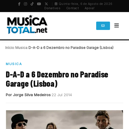
Quinta-feira, 6 de Agosto de 2026
PT
/
EN
Donativos
Contact
Apoia!
Início
/
Musica
/
D-A-D a 6 Dezembro no Paradise Garage (Lisboa)
MUSICA
D-A-D a 6 Dezembro no Paradise
Garage (Lisboa)
Por Jorge Silva Medeiros
22 Jul 2014