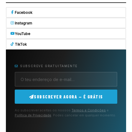
Facebook
Instagram
YouTube
TikTok
SUBSCREVE GRATUITAMENTE
SUBSCREVER AGORA — É GRÁTIS
Ao subscrever aceitas os nossos
Termos e Condições
e
Política de Privacidade
. Podes cancelar em qualquer momento.