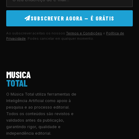
SUBSCREVER AGORA — É GRÁTIS
Ao subscrever aceitas os nossos
Termos e Condições
e
Política de
Privacidade
. Podes cancelar em qualquer momento.
MUSICA
TOTAL
O Música Total utiliza ferramentas de
Inteligência Artificial como apoio à
pesquisa e ao processo editorial.
Todos os conteúdos são revistos e
validados antes da publicação,
garantindo rigor, qualidade e
independência editorial.