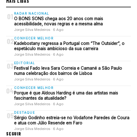
MAIS LIDAS
RADAR NACIONAL
01
O BONS SONS chega aos 20 anos com mais
acessibilidade, novas regras e a mesma alma
Jorge Silva Medeiros · 6 Ago
CONHECER MELHOR
02
Kadebostany regressa a Portugal com “The Outsider”, o
espetáculo mais ambicioso da sua carreira
Jorge Silva Medeiros · 6 Ago
EDITORIAL
03
Festival Fado leva Sara Correia e Camané a São Paulo
numa celebração dos bairros de Lisboa
Jorge Silva Medeiros · 6 Ago
CONHECER MELHOR
04
Porque é que Aldous Harding é uma das artistas mais
fascinantes da atualidade?
Jorge Silva Medeiros · 6 Ago
DESTAQUE
05
Sérgio Godinho estreia-se no Vodafone Paredes de Coura
e atua com Júlio Resende em Faro
Jorge Silva Medeiros · 6 Ago
SEGUIR