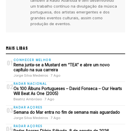
também a Rádio Atlântida e tem desenvolvido
um trabalho contínuo na divulgação da música
portuguesa, dos artistas emergentes e dos
grandes eventos culturais, assim como
produção de eventos.
MAIS LIDAS
CONHECER MELHOR
01
Rema junta-se a Mustard em “TEA” e abre um novo
capítulo na sua carreira
Jorge Silva Medeiros · 7 Ago
RADAR NACIONAL
02
Os 100 Álbuns Portugueses – David Fonseca – Our Hearts
Will Beat As One (2005)
Beatriz Ambrósio · 7 Ago
RADAR AÇORES
03
Semana do Mar entra no fim de semana mais aguardado
Jorge Silva Medeiros · 7 Ago
RADAR AÇORES
04