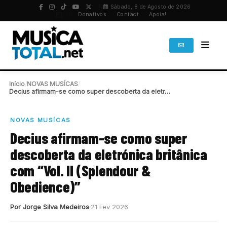
Sábado, 8 de Agosto de 2026
PT
/
EN
Donativos
Contact
Apoia!
Início
/
NOVAS MUSÍCAS
/
Decius afirmam-se como super descoberta da eletrónica britânica…
NOVAS MUSÍCAS
Decius afirmam-se como super
descoberta da eletrónica britânica
com “Vol. II (Splendour &
Obedience)”
Por Jorge Silva Medeiros
21 Fev 2026