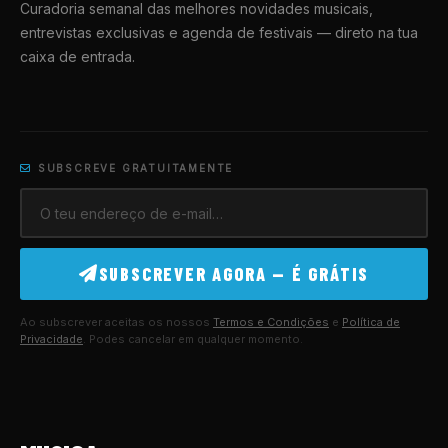
Curadoria semanal das melhores novidades musicais,
entrevistas exclusivas e agenda de festivais — direto na tua
caixa de entrada.
SUBSCREVE GRATUITAMENTE
SUBSCREVER AGORA — É GRÁTIS
Ao subscrever aceitas os nossos
Termos e Condições
e
Política de
Privacidade
. Podes cancelar em qualquer momento.