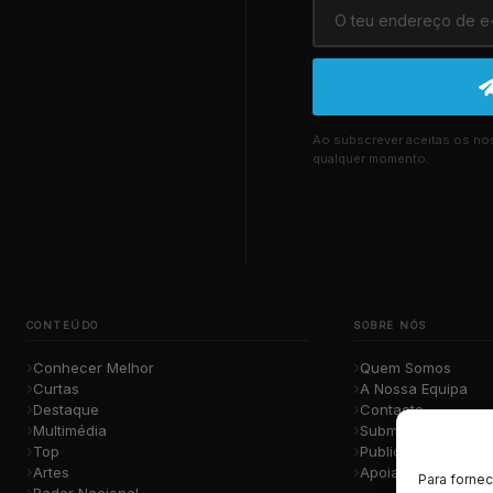
Ao subscrever aceitas os n
qualquer momento.
CONTEÚDO
SOBRE NÓS
Conhecer Melhor
Quem Somos
Curtas
A Nossa Equipa
Destaque
Contacto
Multimédia
Submete a Tua Mú
Top
Publicidade
Artes
Apoiar o Projeto
Para forne
Radar Nacional