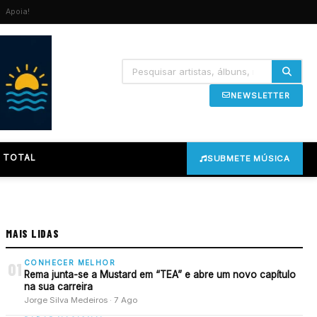
Apoia!
NEWSLETTER
 TOTAL
SUBMETE MÚSICA
MAIS LIDAS
CONHECER MELHOR
01
Rema junta-se a Mustard em “TEA” e abre um novo capítulo
na sua carreira
Jorge Silva Medeiros · 7 Ago