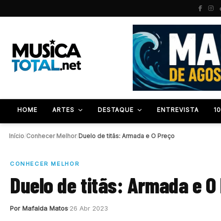
HOME
ARTES
DESTAQUE
ENTREVISTA
1
Início
/
Conhecer Melhor
/
Duelo de titãs: Armada e O Preço
CONHECER MELHOR
Duelo de titãs: Armada e O
Por Mafalda Matos
26 Abr 2023