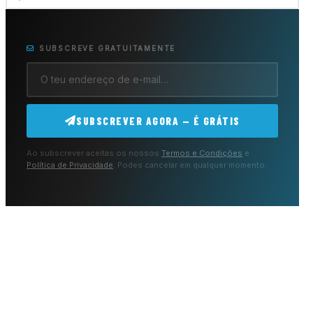
SUBSCREVE GRATUITAMENTE
SUBSCREVER AGORA — É GRÁTIS
Ao subscrever aceitas os nossos
Termos e Condições
e
Política de Privacidade
. Podes cancelar em qualquer momento.