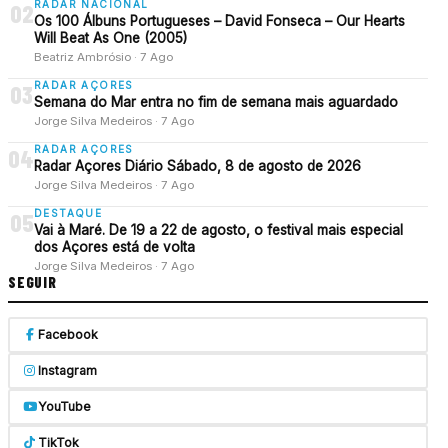
RADAR NACIONAL
02
Os 100 Álbuns Portugueses – David Fonseca – Our Hearts
Will Beat As One (2005)
Beatriz Ambrósio · 7 Ago
RADAR AÇORES
03
Semana do Mar entra no fim de semana mais aguardado
Jorge Silva Medeiros · 7 Ago
RADAR AÇORES
04
Radar Açores Diário Sábado, 8 de agosto de 2026
Jorge Silva Medeiros · 7 Ago
DESTAQUE
05
Vai à Maré. De 19 a 22 de agosto, o festival mais especial
dos Açores está de volta
Jorge Silva Medeiros · 7 Ago
SEGUIR
Facebook
Instagram
YouTube
TikTok