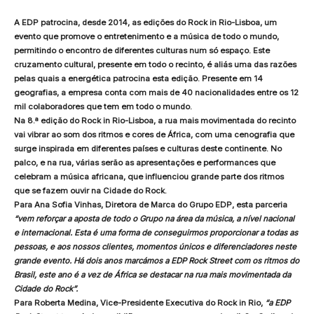
A EDP patrocina, desde 2014, as edições do Rock in Rio-Lisboa, um
evento que promove o entretenimento e a música de todo o mundo,
permitindo o encontro de diferentes culturas num só espaço. Este
cruzamento cultural, presente em todo o recinto, é aliás uma das razões
pelas quais a energética patrocina esta edição. Presente em 14
geografias, a empresa conta com mais de 40 nacionalidades entre os 12
mil colaboradores que tem em todo o mundo.
Na 8.ª edição do Rock in Rio-Lisboa, a rua mais movimentada do recinto
vai vibrar ao som dos ritmos e cores de África, com uma cenografia que
surge inspirada em diferentes países e culturas deste continente. No
palco, e na rua, várias serão as apresentações e performances que
celebram a música africana, que influenciou grande parte dos ritmos
que se fazem ouvir na Cidade do Rock.
Para Ana Sofia Vinhas, Diretora de Marca do Grupo EDP, esta parceria
“vem reforçar a aposta de todo o Grupo na área da música, a nível nacional
e internacional. Esta é uma forma de conseguirmos proporcionar a todas as
pessoas, e aos nossos clientes, momentos únicos e diferenciadores neste
grande evento. Há dois anos marcámos a EDP Rock Street com os ritmos do
Brasil, este ano é a vez de África se destacar na rua mais movimentada da
Cidade do Rock”.
Para Roberta Medina, Vice-Presidente Executiva do Rock in Rio,
“a EDP