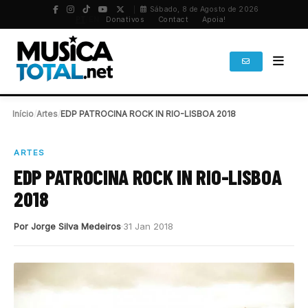
Sábado, 8 de Agosto de 2026
PT
/
EN
Donativos
Contact
Apoia!
Início
/
Artes
/
EDP PATROCINA ROCK IN RIO-LISBOA 2018
ARTES
EDP PATROCINA ROCK IN RIO-LISBOA
2018
Por Jorge Silva Medeiros
31 Jan 2018