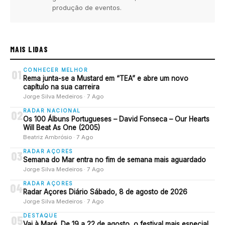
produção de eventos.
MAIS LIDAS
CONHECER MELHOR
01
Rema junta-se a Mustard em “TEA” e abre um novo
capítulo na sua carreira
Jorge Silva Medeiros · 7 Ago
RADAR NACIONAL
02
Os 100 Álbuns Portugueses – David Fonseca – Our Hearts
Will Beat As One (2005)
Beatriz Ambrósio · 7 Ago
RADAR AÇORES
03
Semana do Mar entra no fim de semana mais aguardado
Jorge Silva Medeiros · 7 Ago
RADAR AÇORES
04
Radar Açores Diário Sábado, 8 de agosto de 2026
Jorge Silva Medeiros · 7 Ago
DESTAQUE
05
Vai à Maré. De 19 a 22 de agosto, o festival mais especial