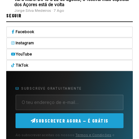
dos Açores está de volta
Jorge Silva Medeiros · 7 Ago
SEGUIR
Facebook
Instagram
YouTube
TikTok
SUBSCREVE GRATUITAMENTE
SUBSCREVER AGORA — É GRÁTIS
Ao subscrever aceitas os nossos
Termos e Condições
e