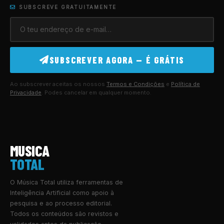
SUBSCREVE GRATUITAMENTE
SUBSCREVER AGORA — É GRÁTIS
Ao subscrever aceitas os nossos
Termos e Condições
e
Política de
Privacidade
. Podes cancelar em qualquer momento.
MUSICA
TOTAL
O Música Total utiliza ferramentas de
Inteligência Artificial como apoio à
pesquisa e ao processo editorial.
Todos os conteúdos são revistos e