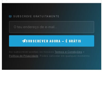
SUBSCREVE GRATUITAMENTE
SUBSCREVER AGORA — É GRÁTIS
Ao subscrever aceitas os nossos
Termos e Condições
e
Política de Privacidade
. Podes cancelar em qualquer momento.