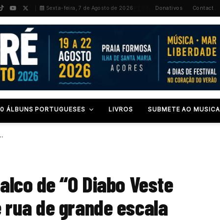
PT
/
EN
Sexta-feira, 7 de Agosto de 2026
Donativos
Contact
00 ÁLBUNS PORTUGUESES
LIVROS
SUBMETE AO MUSICA
…
alco de “O Diabo Veste
rua de grande escala