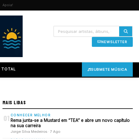
Apoia!
NEWSLETTER
 TOTAL
SUBMETE MÚSICA
MAIS LIDAS
CONHECER MELHOR
01
Rema junta-se a Mustard em “TEA” e abre um novo capítulo
na sua carreira
Jorge Silva Medeiros · 7 Ago