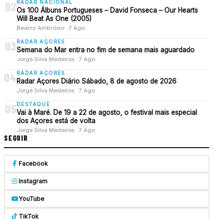
RADAR NACIONAL
02
Os 100 Álbuns Portugueses – David Fonseca – Our Hearts
Will Beat As One (2005)
Beatriz Ambrósio · 7 Ago
RADAR AÇORES
03
Semana do Mar entra no fim de semana mais aguardado
Jorge Silva Medeiros · 7 Ago
RADAR AÇORES
04
Radar Açores Diário Sábado, 8 de agosto de 2026
Jorge Silva Medeiros · 7 Ago
DESTAQUE
05
Vai à Maré. De 19 a 22 de agosto, o festival mais especial
dos Açores está de volta
Jorge Silva Medeiros · 7 Ago
SEGUIR
Facebook
Instagram
YouTube
TikTok