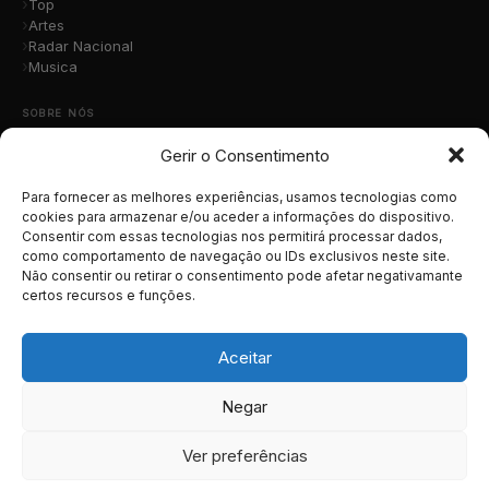
Top
Artes
Radar Nacional
Musica
SOBRE NÓS
Gerir o Consentimento
Quem Somos
A Nossa Equipa
Contacto
Para fornecer as melhores experiências, usamos tecnologias como
Submete a Tua Música
cookies para armazenar e/ou aceder a informações do dispositivo.
Consentir com essas tecnologias nos permitirá processar dados,
Publicidade
como comportamento de navegação ou IDs exclusivos neste site.
Apoiar o Projeto
Não consentir ou retirar o consentimento pode afetar negativamante
certos recursos e funções.
LEGAL
Termos e Condições
Aceitar
Política de Cookies
Política de Privacidade
Negar
RGPD
Ver preferências
© 2026 MusicaTotal.net — Todos os direitos reservados.