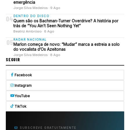
emergência
Jorge Silva Medeiros · 9 Ago
DENTRO DO DISCO
04
Quem são os Bachman-Turner Overdrive? A história por
trás de “You Ain’t Seen Nothing Yet”
Beatriz Ambrósio · 8 Ago
RADAR NACIONAL
05
Marlon começa de novo: “Mudar” marca a estreia a solo
do vocalista d’Os Azeitonas
Jorge Silva Medeiros · 8 Ago
SEGUIR
Facebook
Instagram
YouTube
TikTok
SUBSCREVE GRATUITAMENTE