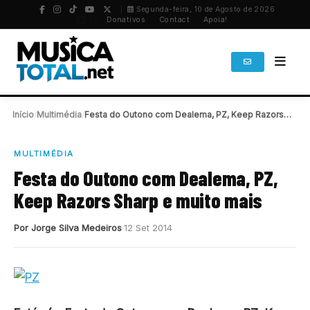
Segunda-feira, 10 de Agosto de 2026
PT
/
EN
Donativos
Contact
Apoia!
Início
/
Multimédia
/
Festa do Outono com Dealema, PZ, Keep Razors…
MULTIMÉDIA
Festa do Outono com Dealema, PZ,
Keep Razors Sharp e muito mais
Por Jorge Silva Medeiros
12 Set 2014