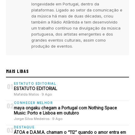
longevidade em Portugal, dentro da
plataformas. Ligado ao setor da comunicação e
da música há mais de duas décadas, criou
também a Rádio Atlântida e tem desenvolvido
um trabalho contínuo na divulgação da música
portuguesa, dos artistas emergentes e dos
grandes eventos culturais, assim como
produção de eventos.
MAIS LIDAS
ESTATUTO EDITORIAL
01
ESTATUTO EDITORIAL
Mafalda Matos · 9 Ago
CONHECER MELHOR
02
maya ongaku chegam a Portugal com Nothing Space
Music: Porto e Lisboa em outubro
Jorge Silva Medeiros · 9 Ago
DESTAQUE
03
ÁTOA e D.A.M.A. chamam o “112” quando o amor entra em