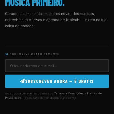
MÚSICA PRIMEIRO.
Curadoria semanal das melhores novidades musicais,
entrevistas exclusivas e agenda de festivais — direto na tua
caixa de entrada.
SUBSCREVE GRATUITAMENTE
SUBSCREVER AGORA — É GRÁTIS
Ao subscrever aceitas os nossos
Termos e Condições
e
Política de
Privacidade
. Podes cancelar em qualquer momento.