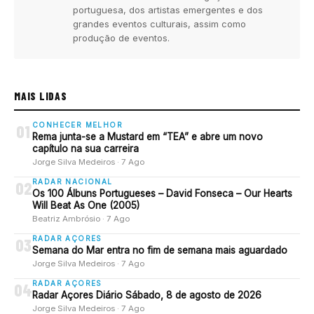
portuguesa, dos artistas emergentes e dos
grandes eventos culturais, assim como
produção de eventos.
MAIS LIDAS
CONHECER MELHOR
01
Rema junta-se a Mustard em “TEA” e abre um novo
capítulo na sua carreira
Jorge Silva Medeiros · 7 Ago
RADAR NACIONAL
02
Os 100 Álbuns Portugueses – David Fonseca – Our Hearts
Will Beat As One (2005)
Beatriz Ambrósio · 7 Ago
RADAR AÇORES
03
Semana do Mar entra no fim de semana mais aguardado
Jorge Silva Medeiros · 7 Ago
RADAR AÇORES
04
Radar Açores Diário Sábado, 8 de agosto de 2026
Jorge Silva Medeiros · 7 Ago