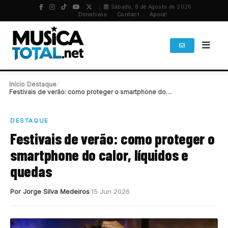
Sábado, 8 de Agosto de 2026
PT
/
EN
Donativos
Contact
Apoia!
Início
/
Destaque
/
Festivais de verão: como proteger o smartphone do…
DESTAQUE
Festivais de verão: como proteger o
smartphone do calor, líquidos e
quedas
Por Jorge Silva Medeiros
15 Jun 2026