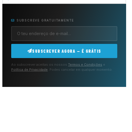
SUBSCREVE GRATUITAMENTE
SUBSCREVER AGORA — É GRÁTIS
Ao subscrever aceitas os nossos
Termos e Condições
e
Política de Privacidade
. Podes cancelar em qualquer momento.