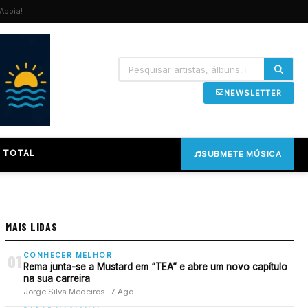
Apoia!
NEWSLETTER
 TOTAL
SUBMETE MÚSICA
MAIS LIDAS
CONHECER MELHOR
01
Rema junta-se a Mustard em “TEA” e abre um novo capítulo
na sua carreira
Jorge Silva Medeiros · 7 Ago