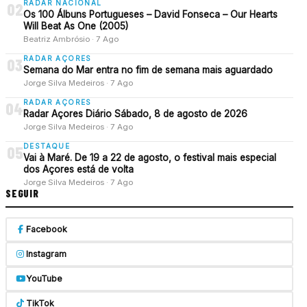
RADAR NACIONAL
02
Os 100 Álbuns Portugueses – David Fonseca – Our Hearts
Will Beat As One (2005)
Beatriz Ambrósio · 7 Ago
RADAR AÇORES
03
Semana do Mar entra no fim de semana mais aguardado
Jorge Silva Medeiros · 7 Ago
RADAR AÇORES
04
Radar Açores Diário Sábado, 8 de agosto de 2026
Jorge Silva Medeiros · 7 Ago
DESTAQUE
05
Vai à Maré. De 19 a 22 de agosto, o festival mais especial
dos Açores está de volta
Jorge Silva Medeiros · 7 Ago
SEGUIR
Facebook
Instagram
YouTube
TikTok