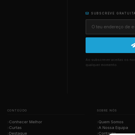
SUBSCREVE GRATUIT
Ao subscrever aceitas os n
qualquer momento.
CONTEÚDO
SOBRE NÓS
Conhecer Melhor
Quem Somos
Curtas
A Nossa Equipa
Destaque
Contacto