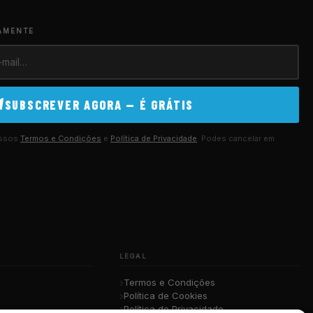
AMENTE
SUBSCREVER AGORA — É GRÁTIS
ossos
Termos e Condições
e
Política de Privacidade
. Podes cancelar em
LEGAL
Termos e Condições
Política de Cookies
Política de Privacidade