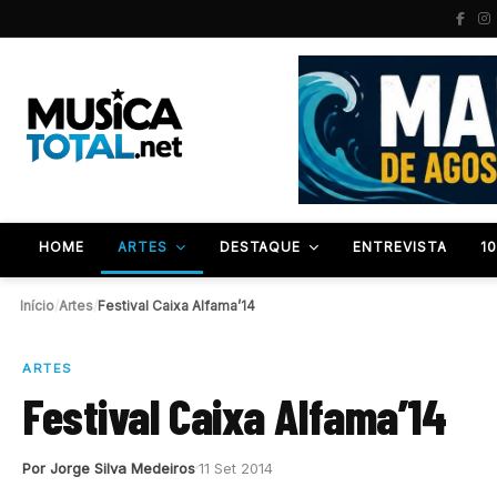
HOME
ARTES
DESTAQUE
ENTREVISTA
1
Início
/
Artes
/
Festival Caixa Alfama’14
ARTES
Festival Caixa Alfama’14
Por Jorge Silva Medeiros
11 Set 2014