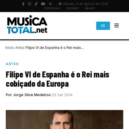
Sábado, 8 de Agosto de 2026
PT
/
EN
Donativos
Contact
Apoia!
Início
/
Artes
/
Filipe VI de Espanha é o Rei mais…
ARTES
Filipe VI de Espanha é o Rei mais
cobiçado da Europa
Por Jorge Silva Medeiros
25 Set 2014