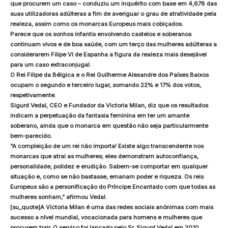
que procurem um caso – conduziu um inquérito com base em 4,678 das
suas utilizadoras adúlteras a fim de averiguar o grau de atratividade pela
realeza, assim como os monarcas Europeus mais cobiçados.
Parece que os sonhos infantis envolvendo castelos e soberanos
continuam vivos e de boa saúde, com um terço das mulheres adúlteras a
considerarem Filipe VI de Espanha a figura da realeza mais desejável
para um caso extraconjugal.
O Rei Filipe da Bélgica e o Rei Guilherme Alexandre dos Países Baixos
ocupam o segundo e terceiro lugar, somando 22% e 17% dos votos,
respetivamente.
Sigurd Vedal, CEO e Fundador da Victoria Milan, diz que os resultados
indicam a perpetuação da fantasia feminina em ter um amante
soberano, ainda que o monarca em questão não seja particularmente
bem-parecido.
“A compleição de um rei não importa! Existe algo transcendente nos
monarcas que atrai as mulheres; eles demonstram autoconfiança,
personalidade, polidez e erudição. Sabem-se comportar em qualquer
situação e, como se não bastasse, emanam poder e riqueza. Os reis
Europeus são a personificação do Príncipe Encantado com que todas as
mulheres sonham,” afirmou Vedal.
[su_quote]A Victoria Milan é uma das redes sociais anónimas com mais
sucesso a nível mundial, vocacionada para homens e mulheres que
procurem trair. O serviço foi lançado pelo Sr. Sigurd Vedal em 2010,