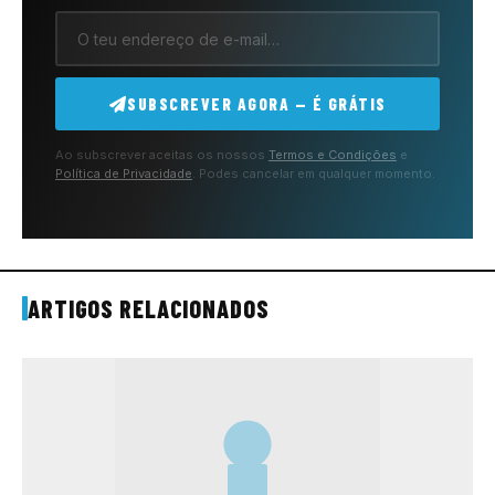
SUBSCREVER AGORA — É GRÁTIS
Ao subscrever aceitas os nossos
Termos e Condições
e
Política de Privacidade
. Podes cancelar em qualquer momento.
ARTIGOS RELACIONADOS