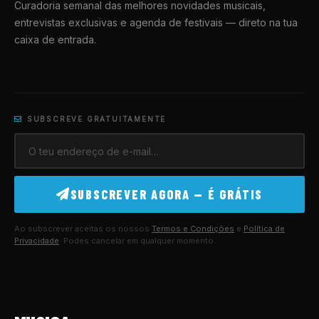
Curadoria semanal das melhores novidades musicais,
entrevistas exclusivas e agenda de festivais — direto na tua
caixa de entrada.
SUBSCREVE GRATUITAMENTE
SUBSCREVER AGORA — É GRÁTIS
Ao subscrever aceitas os nossos
Termos e Condições
e
Política de
Privacidade
. Podes cancelar em qualquer momento.