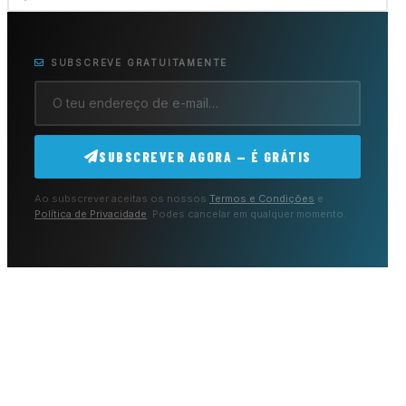
SUBSCREVE GRATUITAMENTE
SUBSCREVER AGORA — É GRÁTIS
Ao subscrever aceitas os nossos
Termos e Condições
e
Política de Privacidade
. Podes cancelar em qualquer momento.