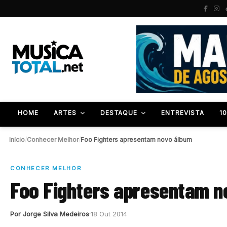
HOME
ARTES
DESTAQUE
ENTREVISTA
1
Início
/
Conhecer Melhor
/
Foo Fighters apresentam novo álbum
CONHECER MELHOR
Foo Fighters apresentam n
Por Jorge Silva Medeiros
18 Out 2014