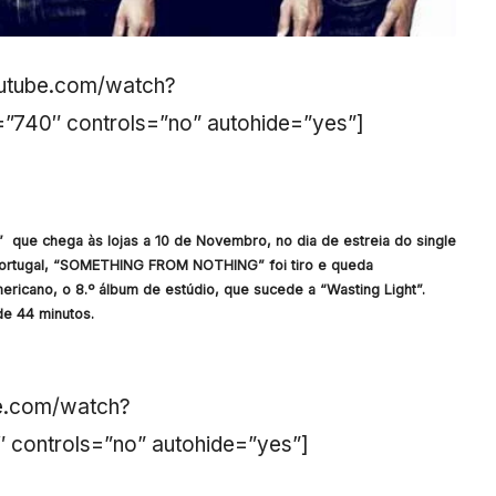
outube.com/watch?
”740″ controls=”no” autohide=”yes”]
 que chega às lojas a 10 de Novembro, no dia de estreia do single
 Portugal, “SOMETHING FROM NOTHING” foi tiro e queda
ricano, o 8.º álbum de estúdio, que sucede a “Wasting Light”.
de 44 minutos.
be.com/watch?
controls=”no” autohide=”yes”]