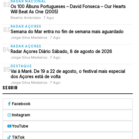
RADAR NACIONAL
02
Os 100 Álbuns Portugueses – David Fonseca – Our Hearts
Will Beat As One (2005)
Beatriz Ambrósio · 7 Ago
RADAR AÇORES
03
Semana do Mar entra no fim de semana mais aguardado
Jorge Silva Medeiros · 7 Ago
RADAR AÇORES
04
Radar Açores Diário Sábado, 8 de agosto de 2026
Jorge Silva Medeiros · 7 Ago
DESTAQUE
05
Vai à Maré. De 19 a 22 de agosto, o festival mais especial
dos Açores está de volta
Jorge Silva Medeiros · 7 Ago
SEGUIR
Facebook
Instagram
YouTube
TikTok