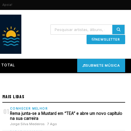
Apoia!
NEWSLETTER
 TOTAL
SUBMETE MÚSICA
MAIS LIDAS
CONHECER MELHOR
01
Rema junta-se a Mustard em “TEA” e abre um novo capítulo
na sua carreira
Jorge Silva Medeiros · 7 Ago