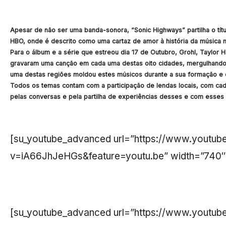
Apesar de não ser uma banda-sonora, “Sonic Highways” partilha o tít
HBO, onde é descrito como uma cartaz de amor à história da música 
Para o álbum e a série que estreou dia 17 de Outubro, Grohl, Taylor 
gravaram uma canção em cada uma destas oito cidades, mergulhando
uma destas regiões moldou estes músicos durante a sua formação e o 
Todos os temas contam com a participação de lendas locais, com cada
pelas conversas e pela partilha de experiências desses e com esses
[su_youtube_advanced url=”https://www.youtu
v=iA66JhJeHGs&feature=youtu.be” width=”740″ 
[su_youtube_advanced url=”https://www.youtu