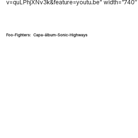
v=quLPhjXNv3k&feature=youtu.be” width=”740″ 
Foo-Fighters: Capa-álbum-Sonic-Highways