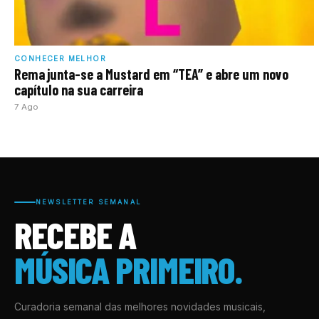
CONHECER MELHOR
Rema junta-se a Mustard em “TEA” e abre um novo
capítulo na sua carreira
7 Ago
NEWSLETTER SEMANAL
RECEBE A
MÚSICA PRIMEIRO.
Curadoria semanal das melhores novidades musicais,