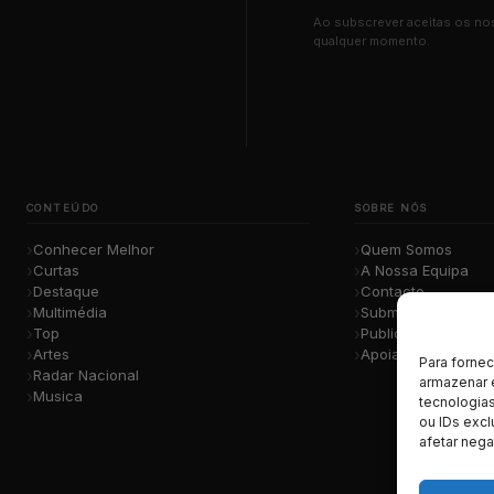
Ao subscrever aceitas os n
qualquer momento.
CONTEÚDO
SOBRE NÓS
Conhecer Melhor
Quem Somos
Curtas
A Nossa Equipa
Destaque
Contacto
Multimédia
Submete a Tua Mú
Top
Publicidade
Artes
Apoiar o Projeto
Para forne
Radar Nacional
armazenar 
Musica
tecnologia
ou IDs excl
afetar nega