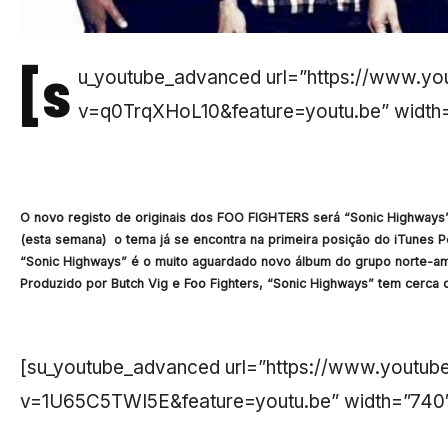
[s
u_youtube_advanced url=”https://www.y
v=q0TrqXHoL10&feature=youtu.be” width=
O novo registo de originais dos FOO FIGHTERS será “Sonic Highways”
(esta semana) o tema já se encontra na primeira posição do iTunes
“Sonic Highways” é o muito aguardado novo álbum do grupo norte-ame
Produzido por Butch Vig e Foo Fighters, “Sonic Highways” tem cerca 
[su_youtube_advanced url=”https://www.youtu
v=1U65C5TWI5E&feature=youtu.be” width=”740″ 