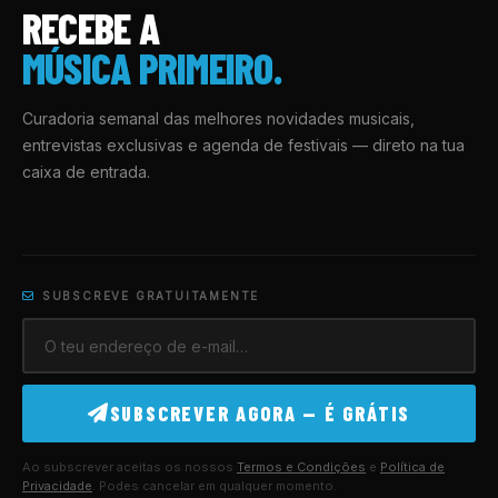
RECEBE A
MÚSICA PRIMEIRO.
Curadoria semanal das melhores novidades musicais,
entrevistas exclusivas e agenda de festivais — direto na tua
caixa de entrada.
SUBSCREVE GRATUITAMENTE
SUBSCREVER AGORA — É GRÁTIS
Ao subscrever aceitas os nossos
Termos e Condições
e
Política de
Privacidade
. Podes cancelar em qualquer momento.