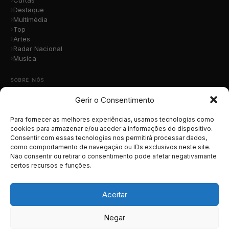
Destaque
Multimédia
Top
Artes
Radar Nacional
Musica
SOBRE NÓS
Gerir o Consentimento
Quem Somos
A Nossa Equipa
Contacto
Para fornecer as melhores experiências, usamos tecnologias como
Submete a Tua Música
cookies para armazenar e/ou aceder a informações do dispositivo.
Consentir com essas tecnologias nos permitirá processar dados,
Publicidade
como comportamento de navegação ou IDs exclusivos neste site.
Apoiar o Projeto
Não consentir ou retirar o consentimento pode afetar negativamante
certos recursos e funções.
LEGAL
Termos e Condições
Aceitar
Política de Cookies
Política de Privacidade
Negar
RGPD