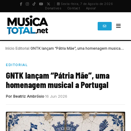
Sexta-feira, 7 de Agosto de 2026
PT
/
EN
Donativos
Contact
Apoia!
Início
/
Editorial
/
GNTK lançam “Pátria Mãe”, uma homenagem musical a…
EDITORIAL
GNTK lançam “Pátria Mãe”, uma
homenagem musical a Portugal
Por Beatriz Ambrósio
16 Jun 2026