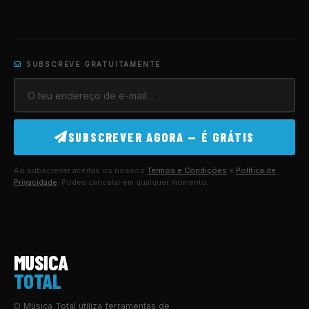
SUBSCREVE GRATUITAMENTE
SUBSCREVER AGORA — É GRÁTIS
Ao subscrever aceitas os nossos
Termos e Condições
e
Política de
Privacidade
. Podes cancelar em qualquer momento.
MUSICA
TOTAL
O Música Total utiliza ferramentas de