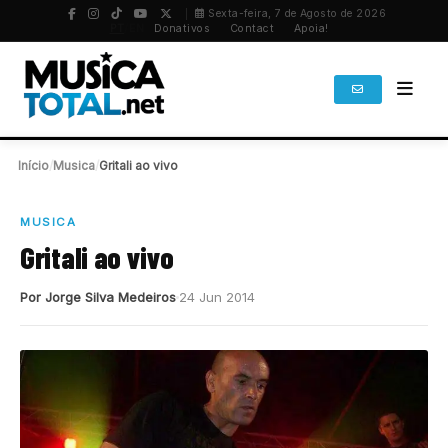
Sexta-feira, 7 de Agosto de 2026
PT
/
EN
Donativos
Contact
Apoia!
Início
/
Musica
/
Gritali ao vivo
MUSICA
Gritali ao vivo
Por Jorge Silva Medeiros
24 Jun 2014