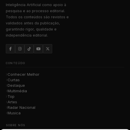
Inteligência Artificial como apoio à
pesquisa e ao processo editorial.
Todos os conteúdos são revistos e
validados antes da publicação,
garantindo rigor, qualidade e
independência editorial.
CONTEÚDO
Conhecer Melhor
Curtas
Destaque
Multimédia
Top
Artes
Radar Nacional
Musica
SOBRE NÓS