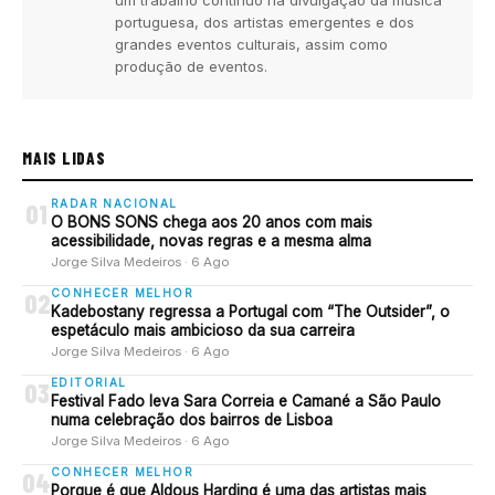
um trabalho contínuo na divulgação da música
portuguesa, dos artistas emergentes e dos
grandes eventos culturais, assim como
produção de eventos.
MAIS LIDAS
RADAR NACIONAL
01
O BONS SONS chega aos 20 anos com mais
acessibilidade, novas regras e a mesma alma
Jorge Silva Medeiros · 6 Ago
CONHECER MELHOR
02
Kadebostany regressa a Portugal com “The Outsider”, o
espetáculo mais ambicioso da sua carreira
Jorge Silva Medeiros · 6 Ago
EDITORIAL
03
Festival Fado leva Sara Correia e Camané a São Paulo
numa celebração dos bairros de Lisboa
Jorge Silva Medeiros · 6 Ago
CONHECER MELHOR
04
Porque é que Aldous Harding é uma das artistas mais