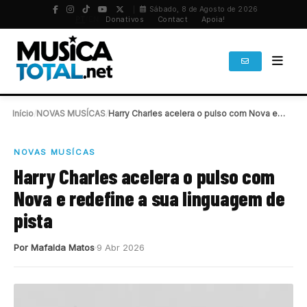
Sábado, 8 de Agosto de 2026
PT
/
EN
Donativos
Contact
Apoia!
Início
/
NOVAS MUSÍCAS
/
Harry Charles acelera o pulso com Nova e…
NOVAS MUSÍCAS
Harry Charles acelera o pulso com
Nova e redefine a sua linguagem de
pista
Por Mafalda Matos
9 Abr 2026