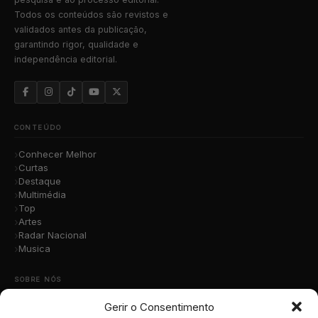
Todos os conteúdos são revistos e
validados antes da publicação,
garantindo rigor, qualidade e
independência editorial.
CONTEÚDO
Conhecer Melhor
Curtas
Destaque
Multimédia
Top
Artes
Radar Nacional
Musica
SOBRE NÓS
Gerir o Consentimento
Quem Somos