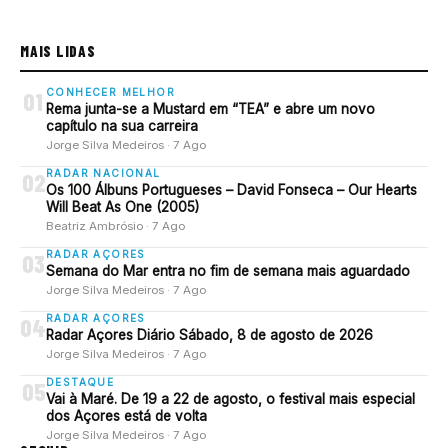
MAIS LIDAS
CONHECER MELHOR
01
Rema junta-se a Mustard em “TEA” e abre um novo
capítulo na sua carreira
Jorge Silva Medeiros · 7 Ago
RADAR NACIONAL
02
Os 100 Álbuns Portugueses – David Fonseca – Our Hearts
Will Beat As One (2005)
Beatriz Ambrósio · 7 Ago
RADAR AÇORES
03
Semana do Mar entra no fim de semana mais aguardado
Jorge Silva Medeiros · 7 Ago
RADAR AÇORES
04
Radar Açores Diário Sábado, 8 de agosto de 2026
Jorge Silva Medeiros · 7 Ago
DESTAQUE
05
Vai à Maré. De 19 a 22 de agosto, o festival mais especial
dos Açores está de volta
Jorge Silva Medeiros · 7 Ago