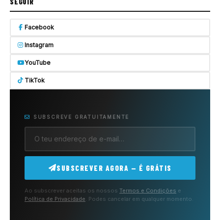
SEGUIR
Facebook
Instagram
YouTube
TikTok
SUBSCREVE GRATUITAMENTE
SUBSCREVER AGORA — É GRÁTIS
Ao subscrever aceitas os nossos
Termos e Condições
e
Política de Privacidade
. Podes cancelar em qualquer momento.