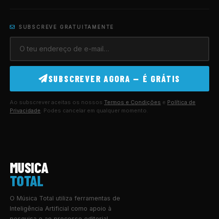
SUBSCREVE GRATUITAMENTE
SUBSCREVER AGORA — É GRÁTIS
Ao subscrever aceitas os nossos
Termos e Condições
e
Política de
Privacidade
. Podes cancelar em qualquer momento.
MUSICA
TOTAL
O Música Total utiliza ferramentas de
Inteligência Artificial como apoio à
pesquisa e ao processo editorial.