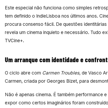
Este especial não funciona como simples retros
tem definido o IndieLisboa nos últimos anos. Ci
procura consenso fácil. De questões identitárias 
revela um cinema inquieto e necessário. Tudo e
TVCine+
.
Um arranque com identidade e confron
O ciclo abre com
Carmen Troubles
, de
Vasco Ar
Carmen, criada por
Georges Bizet
, para desmont
Não é apenas cinema. É também performance e int
expor como certos imaginários foram construíd