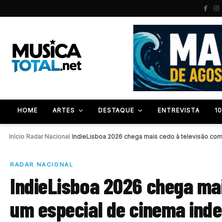
HOME
ARTES
DESTAQUE
ENTREVISTA
1
Início
/
Radar Nacional
/
IndieLisboa 2026 chega mais cedo à televisão co
RADAR NACIONAL
IndieLisboa 2026 chega ma
um especial de cinema ind