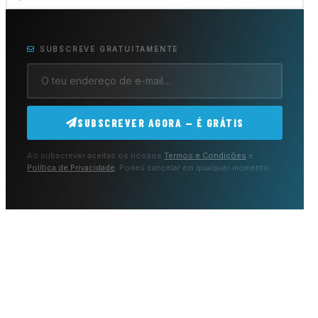
SUBSCREVE GRATUITAMENTE
SUBSCREVER AGORA — É GRÁTIS
Ao subscrever aceitas os nossos
Termos e Condições
e
Política de Privacidade
. Podes cancelar em qualquer momento.