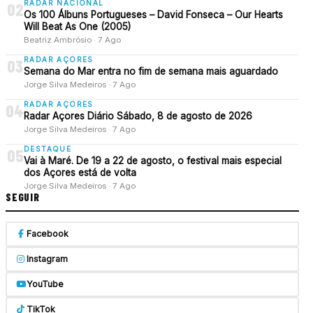
RADAR NACIONAL
02
Os 100 Álbuns Portugueses – David Fonseca – Our Hearts
Will Beat As One (2005)
Beatriz Ambrósio · 7 Ago
RADAR AÇORES
03
Semana do Mar entra no fim de semana mais aguardado
Jorge Silva Medeiros · 7 Ago
RADAR AÇORES
04
Radar Açores Diário Sábado, 8 de agosto de 2026
Jorge Silva Medeiros · 7 Ago
DESTAQUE
05
Vai à Maré. De 19 a 22 de agosto, o festival mais especial
dos Açores está de volta
Jorge Silva Medeiros · 7 Ago
SEGUIR
Facebook
Instagram
YouTube
TikTok