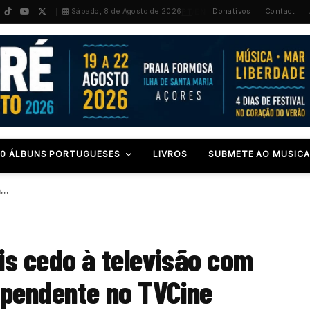
PT
/
EN
Sábado, 8 de Agosto de 2026
Donativos
Contact
00 ÁLBUNS PORTUGUESES
LIVROS
SUBMETE AO MUSICA
m…
is cedo à televisão com
ependente no TVCine