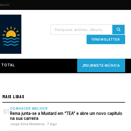
Apoia!
NEWSLETTER
 TOTAL
SUBMETE MÚSICA
MAIS LIDAS
CONHECER MELHOR
01
Rema junta-se a Mustard em “TEA” e abre um novo capítulo
na sua carreira
Jorge Silva Medeiros · 7 Ago