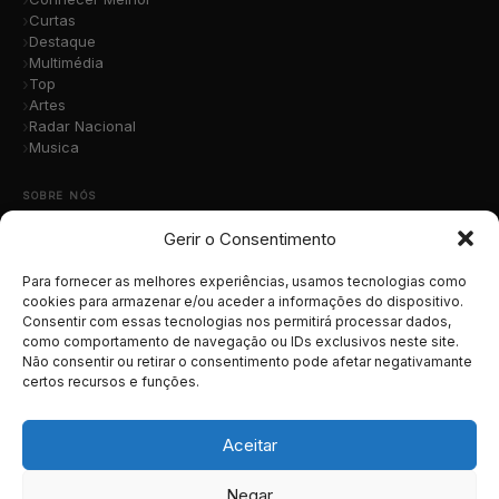
Curtas
Destaque
Multimédia
Top
Artes
Radar Nacional
Musica
SOBRE NÓS
Gerir o Consentimento
Quem Somos
A Nossa Equipa
Contacto
Para fornecer as melhores experiências, usamos tecnologias como
Submete a Tua Música
cookies para armazenar e/ou aceder a informações do dispositivo.
Consentir com essas tecnologias nos permitirá processar dados,
Publicidade
como comportamento de navegação ou IDs exclusivos neste site.
Apoiar o Projeto
Não consentir ou retirar o consentimento pode afetar negativamante
certos recursos e funções.
LEGAL
Termos e Condições
Aceitar
Política de Cookies
Política de Privacidade
Negar
RGPD