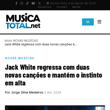
Quinta-feira, 6 de Agosto de 2026
PT
/
EN
Donativos
Contact
Apoia!
Início
/
NOVAS MUSÍCAS
/
Jack White regressa com duas novas canções e…
NOVAS MUSÍCAS
Jack White regressa com duas
novas canções e mantém o instinto
em alta
Por Jorge Silva Medeiros
3 Abr 2026