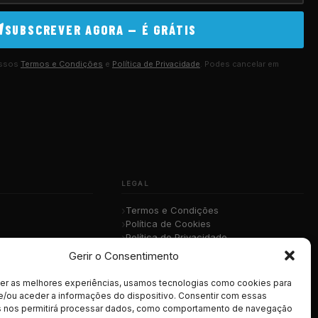
SUBSCREVER AGORA — É GRÁTIS
ossos
Termos e Condições
e
Política de Privacidade
. Podes cancelar em
LEGAL
Termos e Condições
Política de Cookies
Política de Privacidade
sica
RGPD
Gerir o Consentimento
cer as melhores experiências, usamos tecnologias como cookies para
e/ou aceder a informações do dispositivo. Consentir com essas
s nos permitirá processar dados, como comportamento de navegação