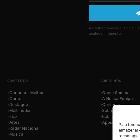
Ao subscrever aceitas os n
qualquer momento.
CONTEÚDO
SOBRE NÓS
Conhecer Melhor
Quem Somos
Curtas
A Nossa Equipa
Destaque
Contacto
Multimédia
Submete a Tua Mú
Top
Publicidade
Artes
Apoiar o Projeto
Para forne
Radar Nacional
armazenar 
Musica
tecnologia