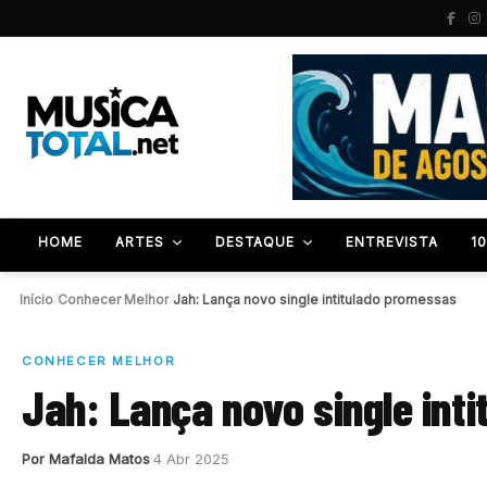
HOME
ARTES
DESTAQUE
ENTREVISTA
1
Início
/
Conhecer Melhor
/
Jah: Lança novo single intitulado promessas
CONHECER MELHOR
Jah: Lança novo single int
Por Mafalda Matos
4 Abr 2025