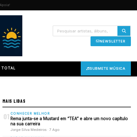
Apoia!
NEWSLETTER
 TOTAL
SUBMETE MÚSICA
MAIS LIDAS
CONHECER MELHOR
01
Rema junta-se a Mustard em “TEA” e abre um novo capítulo
na sua carreira
Jorge Silva Medeiros · 7 Ago