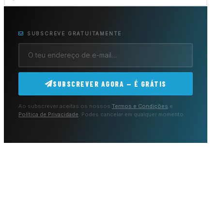
SUBSCREVE GRATUITAMENTE
SUBSCREVER AGORA — É GRÁTIS
Ao subscrever aceitas os nossos
Termos e Condições
e
Política de Privacidade
. Podes cancelar em qualquer momento.