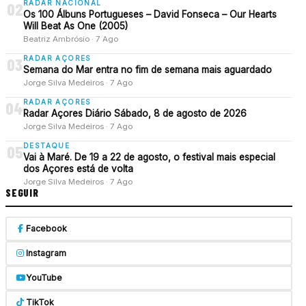
RADAR NACIONAL
02
Os 100 Álbuns Portugueses – David Fonseca – Our Hearts
Will Beat As One (2005)
Beatriz Ambrósio · 7 Ago
RADAR AÇORES
03
Semana do Mar entra no fim de semana mais aguardado
Jorge Silva Medeiros · 7 Ago
RADAR AÇORES
04
Radar Açores Diário Sábado, 8 de agosto de 2026
Jorge Silva Medeiros · 7 Ago
DESTAQUE
05
Vai à Maré. De 19 a 22 de agosto, o festival mais especial
dos Açores está de volta
Jorge Silva Medeiros · 7 Ago
SEGUIR
Facebook
Instagram
YouTube
TikTok