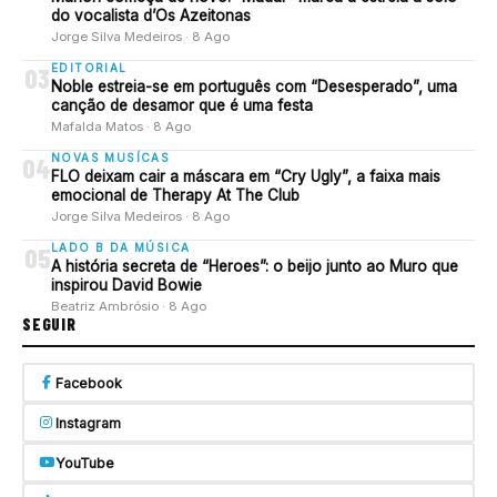
do vocalista d’Os Azeitonas
Jorge Silva Medeiros · 8 Ago
EDITORIAL
03
Noble estreia-se em português com “Desesperado”, uma
canção de desamor que é uma festa
Mafalda Matos · 8 Ago
NOVAS MUSÍCAS
04
FLO deixam cair a máscara em “Cry Ugly”, a faixa mais
emocional de Therapy At The Club
Jorge Silva Medeiros · 8 Ago
LADO B DA MÚSICA
05
A história secreta de “Heroes”: o beijo junto ao Muro que
inspirou David Bowie
Beatriz Ambrósio · 8 Ago
SEGUIR
Facebook
Instagram
YouTube