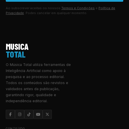
Ao subscrever aceitas os nossos
Termos e Condições
e
Política de
Privacidade
. Podes cancelar em qualquer momento.
MUSICA
TOTAL
O Música Total utiliza ferramentas de
Inteligência Artificial como apoio à
pesquisa e ao processo editorial.
Todos os conteúdos são revistos e
validados antes da publicação,
garantindo rigor, qualidade e
independência editorial.
CONTEÚDO