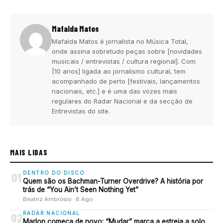
Mafalda Matos
Mafalda Matos é jornalista no Música Total,
onde assina sobretudo peças sobre [novidades
musicais / entrevistas / cultura regional]. Com
[10 anos] ligada ao jornalismo cultural, tem
acompanhado de perto [festivais, lançamentos
nacionais, etc.] e é uma das vozes mais
regulares do Radar Nacional e da secção de
Entrevistas do site.
MAIS LIDAS
DENTRO DO DISCO
01
Quem são os Bachman-Turner Overdrive? A história por
trás de “You Ain’t Seen Nothing Yet”
Beatriz Ambrósio · 8 Ago
RADAR NACIONAL
02
Marlon começa de novo: “Mudar” marca a estreia a solo