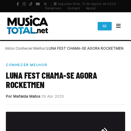
Segunda-feira, 10 de Agosto de 2026
PT
/
EN
Donativos
Contact
Apoia!
Início
/
Conhecer Melhor
/
LUNA FEST CHAMA-SE AGORA ROCKETMEN
CONHECER MELHOR
LUNA FEST CHAMA-SE AGORA
ROCKETMEN
Por Mafalda Matos
29 Abr 2025