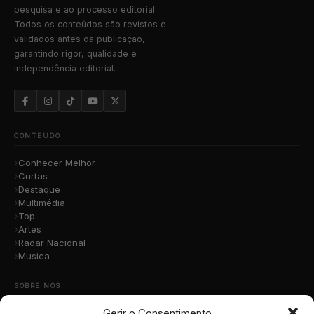
pesquisa e ao processo editorial.
Todos os conteúdos são revistos e
validados antes da publicação,
garantindo rigor, qualidade e
independência editorial.
CONTEÚDO
Conhecer Melhor
Curtas
Destaque
Multimédia
Top
Artes
Radar Nacional
Musica
SOBRE NÓS
Gerir o Consentimento
Quem Somos