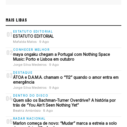
MAIS LIDAS
ESTATUTO EDITORIAL
01
ESTATUTO EDITORIAL
Mafalda Matos · 9 Ago
CONHECER MELHOR
02
maya ongaku chegam a Portugal com Nothing Space
Music: Porto e Lisboa em outubro
Jorge Silva Medeiros · 9 Ago
DESTAQUE
03
ÁTOA e D.A.M.A. chamam o “112” quando o amor entra em
emergência
Jorge Silva Medeiros · 9 Ago
DENTRO DO DISCO
04
Quem são os Bachman-Turner Overdrive? A história por
trás de “You Ain’t Seen Nothing Yet”
Beatriz Ambrósio · 8 Ago
RADAR NACIONAL
05
Marlon começa de novo: “Mudar” marca a estreia a solo