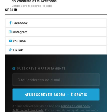
do vocalista d’Os Azeitonas
Jorge Silva Medeiros · 8 Ago
SEGUIR
Facebook
Instagram
YouTube
TikTok
SUBSCREVE GRATUITAMENTE
SUBSCREVER AGORA — É GRÁTIS
Ao subscrever aceitas os nossos
Termos e Condições
e
Política de Privacidade
. Podes cancelar em qualquer momento.