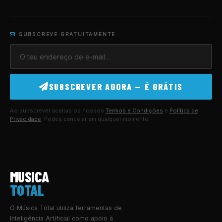
SUBSCREVE GRATUITAMENTE
SUBSCREVER AGORA — É GRÁTIS
Ao subscrever aceitas os nossos
Termos e Condições
e
Política de
Privacidade
. Podes cancelar em qualquer momento.
MUSICA
TOTAL
O Música Total utiliza ferramentas de
Inteligência Artificial como apoio à