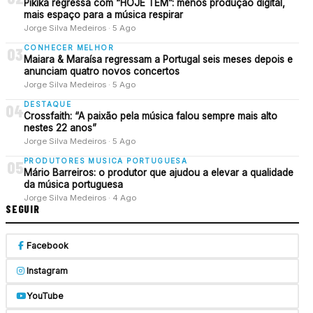
Pikika regressa com “HOJE TEM”: menos produção digital,
mais espaço para a música respirar
Jorge Silva Medeiros · 5 Ago
CONHECER MELHOR
03
Maiara & Maraísa regressam a Portugal seis meses depois e
anunciam quatro novos concertos
Jorge Silva Medeiros · 5 Ago
DESTAQUE
04
Crossfaith: “A paixão pela música falou sempre mais alto
nestes 22 anos”
Jorge Silva Medeiros · 5 Ago
PRODUTORES MUSICA PORTUGUESA
05
Mário Barreiros: o produtor que ajudou a elevar a qualidade
da música portuguesa
Jorge Silva Medeiros · 4 Ago
SEGUIR
Facebook
Instagram
YouTube