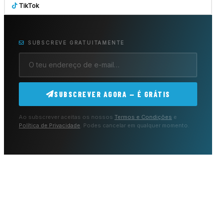
TikTok
SUBSCREVE GRATUITAMENTE
SUBSCREVER AGORA — É GRÁTIS
Ao subscrever aceitas os nossos
Termos e Condições
e
Política de Privacidade
. Podes cancelar em qualquer momento.