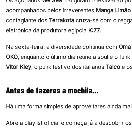
Os açorianos
We Sea
inauguram o festival ao pô
acompanhados pelos irreverentes
Manga Limão
contagiante dos
Terrakota
cruza-se com o regg
eletrónica da produtora egípcia
K:77
.
Na sexta-feira, a diversidade continua com
Oma 
OKO
, enquanto o último dia reúne a soul e o fun
Vitor Kley
, o punk festivo dos italianos
Talco
e o
Antes de fazeres a mochila…
Há uma forma simples de aproveitares ainda mai
Abre a playlist oficial e começa já a descobrir o