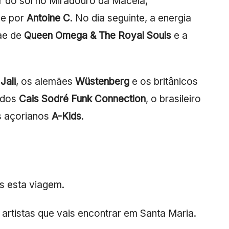
r do sol no Miradouro da Macela,
e por
Antoine C
. No dia seguinte, a energia
ae de
Queen Omega & The Royal Souls
e a
Jali
, os alemães
Wüstenberg
e os britânicos
k dos
Cais Sodré Funk Connection
, o brasileiro
s açorianos
A-Kids
.
s esta viagem.
s artistas que vais encontrar em Santa Maria.