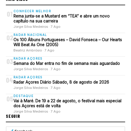
CONHECER MELHOR
01
Rema junta-se a Mustard em “TEA” e abre um novo
capítulo na sua carreira
Jorge Silva Medeiros · 7 Ago
RADAR NACIONAL
02
Os 100 Álbuns Portugueses – David Fonseca – Our Hearts
Will Beat As One (2005)
Beatriz Ambrósio · 7 Ago
RADAR AÇORES
03
Semana do Mar entra no fim de semana mais aguardado
Jorge Silva Medeiros · 7 Ago
RADAR AÇORES
04
Radar Açores Diário Sábado, 8 de agosto de 2026
Jorge Silva Medeiros · 7 Ago
DESTAQUE
05
Vai à Maré. De 19 a 22 de agosto, o festival mais especial
dos Açores está de volta
Jorge Silva Medeiros · 7 Ago
SEGUIR