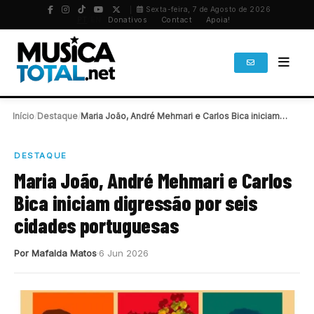
Sexta-feira, 7 de Agosto de 2026
PT
/
EN
Donativos
Contact
Apoia!
Início
/
Destaque
/
Maria João, André Mehmari e Carlos Bica iniciam…
DESTAQUE
Maria João, André Mehmari e Carlos
Bica iniciam digressão por seis
cidades portuguesas
Por Mafalda Matos
6 Jun 2026