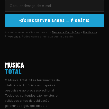
SUBSCREVER AGORA — É GRÁTIS
Ao subscrever aceitas os nossos
Termos e Condições
e
Política de
Privacidade
. Podes cancelar em qualquer momento.
MUSICA
TOTAL
O Música Total utiliza ferramentas de
Inteligência Artificial como apoio à
pesquisa e ao processo editorial.
Todos os conteúdos são revistos e
validados antes da publicação,
garantindo rigor, qualidade e