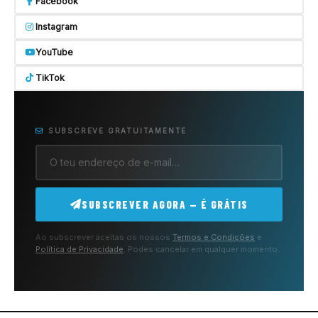
Facebook
Instagram
YouTube
TikTok
SUBSCREVE GRATUITAMENTE
SUBSCREVER AGORA — É GRÁTIS
Ao subscrever aceitas os nossos
Termos e Condições
e
Política de Privacidade
. Podes cancelar em qualquer momento.