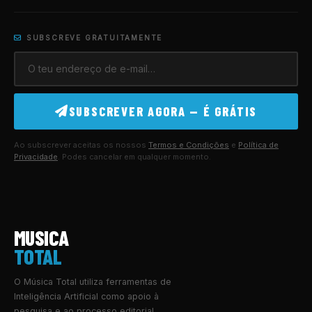
SUBSCREVE GRATUITAMENTE
SUBSCREVER AGORA — É GRÁTIS
Ao subscrever aceitas os nossos
Termos e Condições
e
Política de
Privacidade
. Podes cancelar em qualquer momento.
MUSICA
TOTAL
O Música Total utiliza ferramentas de
Inteligência Artificial como apoio à
pesquisa e ao processo editorial.