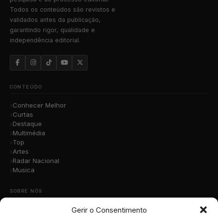
Todos os conteúdos são revistos e
validados antes da publicação,
garantindo rigor, qualidade e
independência editorial.
CONTEÚDO
Conhecer Melhor
Curtas
Destaque
Multimédia
Top
Artes
Radar Nacional
Musica
SOBRE NÓS
Gerir o Consentimento
Quem Somos