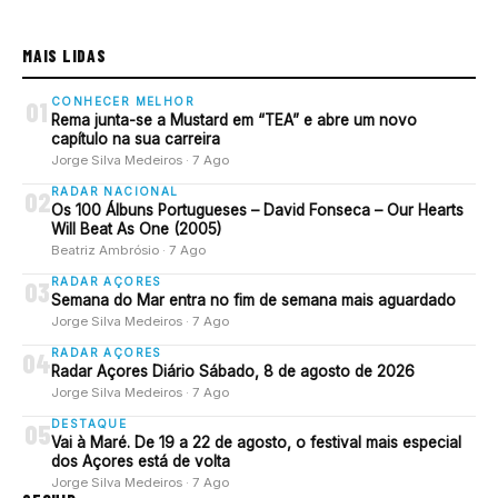
MAIS LIDAS
CONHECER MELHOR
01
Rema junta-se a Mustard em “TEA” e abre um novo
capítulo na sua carreira
Jorge Silva Medeiros · 7 Ago
RADAR NACIONAL
02
Os 100 Álbuns Portugueses – David Fonseca – Our Hearts
Will Beat As One (2005)
Beatriz Ambrósio · 7 Ago
RADAR AÇORES
03
Semana do Mar entra no fim de semana mais aguardado
Jorge Silva Medeiros · 7 Ago
RADAR AÇORES
04
Radar Açores Diário Sábado, 8 de agosto de 2026
Jorge Silva Medeiros · 7 Ago
DESTAQUE
05
Vai à Maré. De 19 a 22 de agosto, o festival mais especial
dos Açores está de volta
Jorge Silva Medeiros · 7 Ago