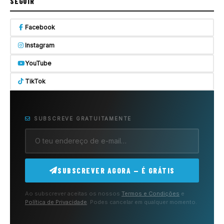
SEGUIR
Facebook
Instagram
YouTube
TikTok
SUBSCREVE GRATUITAMENTE
SUBSCREVER AGORA — É GRÁTIS
Ao subscrever aceitas os nossos
Termos e Condições
e
Política de Privacidade
. Podes cancelar em qualquer momento.