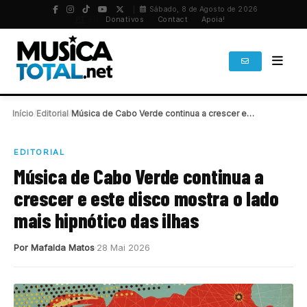
Sábado, 8 de Agosto de 2026
PT
/
EN
Donativos
Contact
Apoia!
Início
/
Editorial
/
Música de Cabo Verde continua a crescer e…
EDITORIAL
Música de Cabo Verde continua a
crescer e este disco mostra o lado
mais hipnótico das ilhas
Por Mafalda Matos
28 Mai 2026