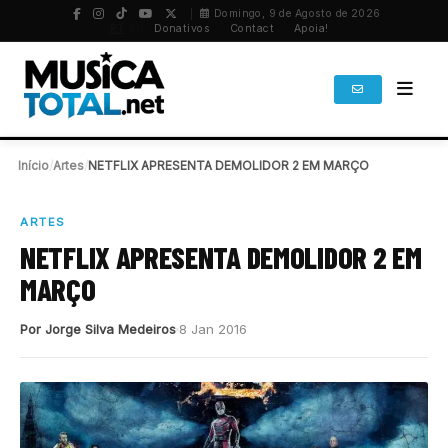
Domingo, 9 de Agosto de 2026
PT
/
EN
Donativos
Contact
Apoia!
Início
/
Artes
/
NETFLIX APRESENTA DEMOLIDOR 2 EM MARÇO
ARTES
NETFLIX APRESENTA DEMOLIDOR 2 EM
MARÇO
Por Jorge Silva Medeiros
8 Jan 2016