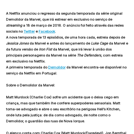
A Netflix anunciou o regresso da segunda temporada da série original
Demolidor da Marvel, que irá estrear em exclusivo no serviço de
streaming
a 18 de março de 2016. O anúncio foi feito através das redes
sociais no
Twitter
e
Facebook
.
A nova temporada de 13 episódios, de uma hora cada, estreia depois de
Jessica Jones
da Marvel e antes do lançamento de
Luke Cage
da Marvel e
da futura versão de
Iron Fist
da Marvel, que irá levar à união dos
principais personagens da Marvel na série
The Defenders,
com estreia
em exclusivo na Netflix.
A primeira temporada do
Demolidor
da Marvel encontra-se disponível no
serviço da Netflix em Portugal.
Sobre o Demolidor da Marvel:
Matt Murdock (Charlie Cox) sofre um acidente que o deixa cego em
criança, mas que também lhe confere superpoderes sensoriais. Matt
torna-se advogado e abre o seu escritório na perigosa Hell’s Kitchen,
onde luta pela justiça: de dia como advogado, de noite como o
Demolidor, o guardião das ruas de Nova Iorque.
O elenco conta com Charlie Cox (Matt Murdock/Daredevil), Jon Bernthal