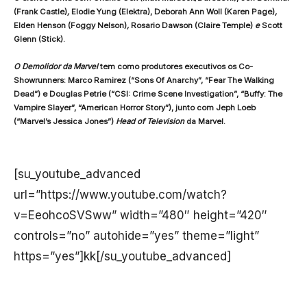
(Frank Castle)
,
Elodie Yung (Elektra), Deborah Ann Woll (Karen Page)
,
Elden Henson
(Foggy Nelson)
,
Rosario Dawson (Claire Temple)
e
Scott
Glenn (Stick).
O Demolidor da Marvel
tem como produtores executivos os Co-
Showrunners: Marco Ramirez (“Sons Of Anarchy”, “Fear The Walking
Dead”) e Douglas Petrie (“CSI: Crime Scene Investigation”, “Buffy: The
Vampire Slayer”, “American Horror Story”), junto com Jeph Loeb
(“Marvel’s Jessica Jones”)
Head of Television
da Marvel.
[su_youtube_advanced
url=”https://www.youtube.com/watch?
v=EeohcoSVSww” width=”480″ height=”420″
controls=”no” autohide=”yes” theme=”light”
https=”yes”]kk[/su_youtube_advanced]