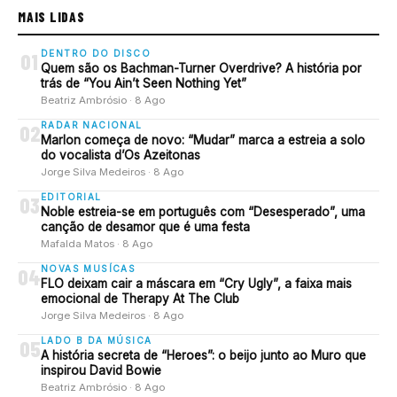
MAIS LIDAS
DENTRO DO DISCO
01
Quem são os Bachman-Turner Overdrive? A história por
trás de “You Ain’t Seen Nothing Yet”
Beatriz Ambrósio · 8 Ago
RADAR NACIONAL
02
Marlon começa de novo: “Mudar” marca a estreia a solo
do vocalista d’Os Azeitonas
Jorge Silva Medeiros · 8 Ago
EDITORIAL
03
Noble estreia-se em português com “Desesperado”, uma
canção de desamor que é uma festa
Mafalda Matos · 8 Ago
NOVAS MUSÍCAS
04
FLO deixam cair a máscara em “Cry Ugly”, a faixa mais
emocional de Therapy At The Club
Jorge Silva Medeiros · 8 Ago
LADO B DA MÚSICA
05
A história secreta de “Heroes”: o beijo junto ao Muro que
inspirou David Bowie
Beatriz Ambrósio · 8 Ago