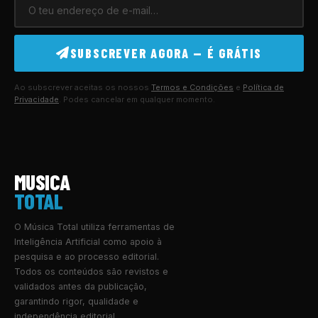
SUBSCREVER AGORA — É GRÁTIS
Ao subscrever aceitas os nossos
Termos e Condições
e
Política de
Privacidade
. Podes cancelar em qualquer momento.
MUSICA
TOTAL
O Música Total utiliza ferramentas de
Inteligência Artificial como apoio à
pesquisa e ao processo editorial.
Todos os conteúdos são revistos e
validados antes da publicação,
garantindo rigor, qualidade e
independência editorial.