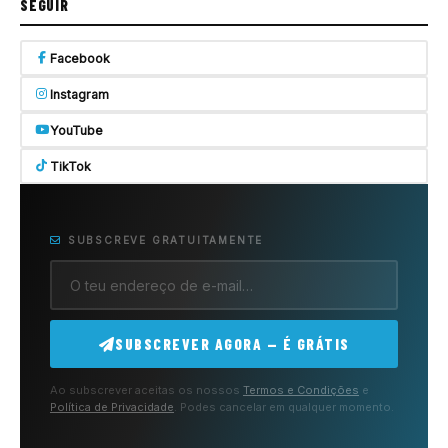
SEGUIR
Facebook
Instagram
YouTube
TikTok
SUBSCREVE GRATUITAMENTE
SUBSCREVER AGORA — É GRÁTIS
Ao subscrever aceitas os nossos
Termos e Condições
e
Política de Privacidade
. Podes cancelar em qualquer momento.