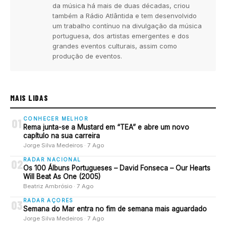
da música há mais de duas décadas, criou
também a Rádio Atlântida e tem desenvolvido
um trabalho contínuo na divulgação da música
portuguesa, dos artistas emergentes e dos
grandes eventos culturais, assim como
produção de eventos.
MAIS LIDAS
CONHECER MELHOR
01
Rema junta-se a Mustard em “TEA” e abre um novo
capítulo na sua carreira
Jorge Silva Medeiros · 7 Ago
RADAR NACIONAL
02
Os 100 Álbuns Portugueses – David Fonseca – Our Hearts
Will Beat As One (2005)
Beatriz Ambrósio · 7 Ago
RADAR AÇORES
03
Semana do Mar entra no fim de semana mais aguardado
Jorge Silva Medeiros · 7 Ago