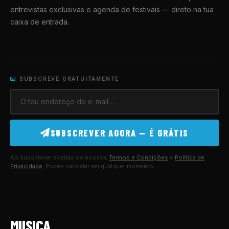
entrevistas exclusivas e agenda de festivais — direto na tua
caixa de entrada.
SUBSCREVE GRATUITAMENTE
SUBSCREVER AGORA — É GRÁTIS
Ao subscrever aceitas os nossos
Termos e Condições
e
Política de
Privacidade
. Podes cancelar em qualquer momento.
MUSICA