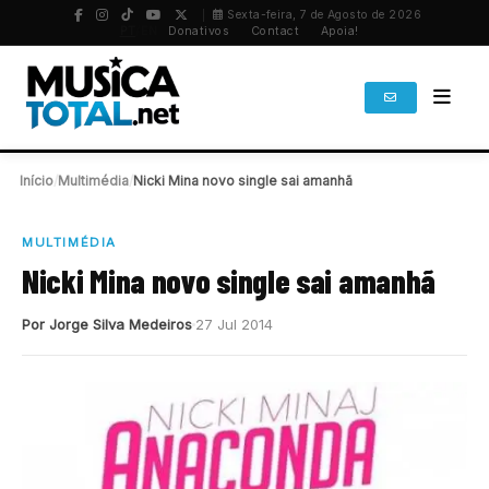
Sexta-feira, 7 de Agosto de 2026
PT
/
EN
Donativos
Contact
Apoia!
Início
/
Multimédia
/
Nicki Mina novo single sai amanhã
MULTIMÉDIA
Nicki Mina novo single sai amanhã
Por Jorge Silva Medeiros
27 Jul 2014