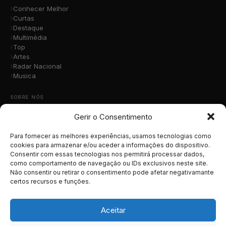
Conhecer Melhor
Curtas
Destaque
Multimédia
Top
Artes
Radar Nacional
Musica
SOBRE NÓS
Gerir o Consentimento
Quem Somos
A Nossa Equipa
Contacto
Para fornecer as melhores experiências, usamos tecnologias como
Submete a Tua Música
cookies para armazenar e/ou aceder a informações do dispositivo.
Consentir com essas tecnologias nos permitirá processar dados,
Publicidade
como comportamento de navegação ou IDs exclusivos neste site.
Apoiar o Projeto
Não consentir ou retirar o consentimento pode afetar negativamante
certos recursos e funções.
LEGAL
Termos e Condições
Aceitar
Política de Cookies
Política de Privacidade