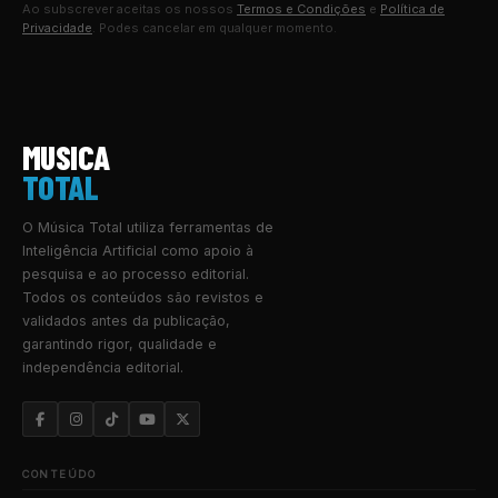
Ao subscrever aceitas os nossos
Termos e Condições
e
Política de
Privacidade
. Podes cancelar em qualquer momento.
MUSICA
TOTAL
O Música Total utiliza ferramentas de
Inteligência Artificial como apoio à
pesquisa e ao processo editorial.
Todos os conteúdos são revistos e
validados antes da publicação,
garantindo rigor, qualidade e
independência editorial.
CONTEÚDO