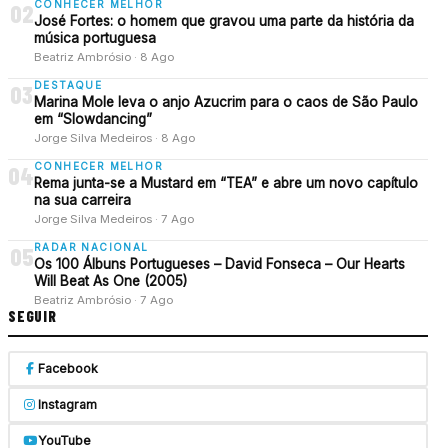
CONHECER MELHOR
02
José Fortes: o homem que gravou uma parte da história da
música portuguesa
Beatriz Ambrósio · 8 Ago
DESTAQUE
03
Marina Mole leva o anjo Azucrim para o caos de São Paulo
em “Slowdancing”
Jorge Silva Medeiros · 8 Ago
CONHECER MELHOR
04
Rema junta-se a Mustard em “TEA” e abre um novo capítulo
na sua carreira
Jorge Silva Medeiros · 7 Ago
RADAR NACIONAL
05
Os 100 Álbuns Portugueses – David Fonseca – Our Hearts
Will Beat As One (2005)
Beatriz Ambrósio · 7 Ago
SEGUIR
Facebook
Instagram
YouTube