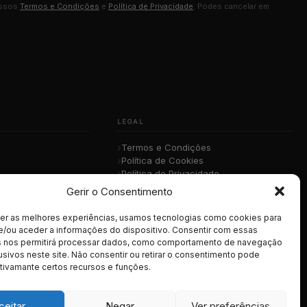
ossos
Termos e Condições
e
Política de Privacidade
. Podes cancelar em
LEGAL
Termos e Condições
Política de Cookies
Política de Privacidade
sica
RGPD
Gerir o Consentimento
cer as melhores experiências, usamos tecnologias como cookies para
e/ou aceder a informações do dispositivo. Consentir com essas
s nos permitirá processar dados, como comportamento de navegação
usivos neste site. Não consentir ou retirar o consentimento pode
tivamante certos recursos e funções.
ceitar
Negar
Ver preferências