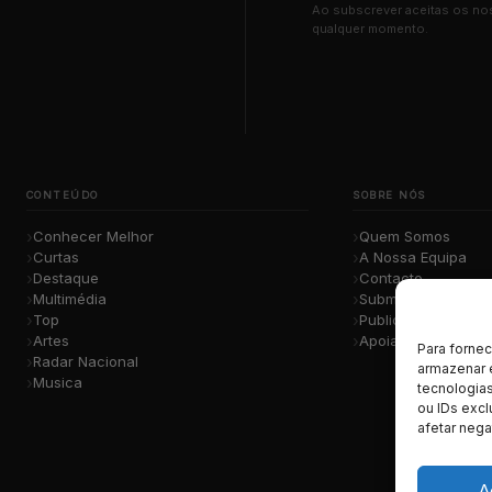
Ao subscrever aceitas os n
qualquer momento.
CONTEÚDO
SOBRE NÓS
Conhecer Melhor
Quem Somos
Curtas
A Nossa Equipa
Destaque
Contacto
Multimédia
Submete a Tua Mú
Top
Publicidade
Artes
Apoiar o Projeto
Para forne
Radar Nacional
armazenar 
Musica
tecnologia
ou IDs excl
afetar nega
A