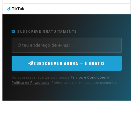
TikTok
SUBSCREVE GRATUITAMENTE
SUBSCREVER AGORA — É GRÁTIS
Ao subscrever aceitas os nossos
Termos e Condições
e
Política de Privacidade
. Podes cancelar em qualquer momento.