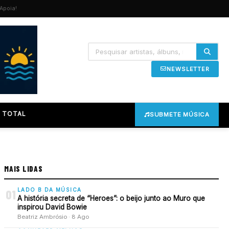
Apoia!
NEWSLETTER
 TOTAL
SUBMETE MÚSICA
MAIS LIDAS
LADO B DA MÚSICA
01
A história secreta de “Heroes”: o beijo junto ao Muro que
inspirou David Bowie
Beatriz Ambrósio · 8 Ago