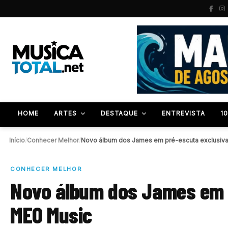
HOME
ARTES
DESTAQUE
ENTREVISTA
1
Início
/
Conhecer Melhor
/
Novo álbum dos James em pré-escuta exclusiv
CONHECER MELHOR
Novo álbum dos James em 
MEO Music