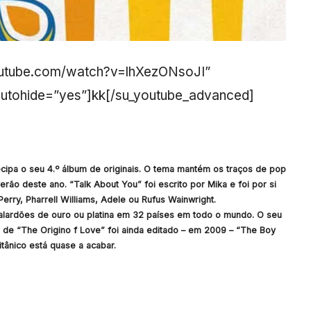
outube.com/watch?v=lhXezONsoJI”
autohide=”yes”]kk[/su_youtube_advanced]
ecipa o seu 4.º álbum de originais. O tema mantém os traços de pop
ão deste ano. “Talk About You” foi escrito por Mika e foi por si
rry, Pharrell Williams, Adele ou Rufus Wainwright.
lardões de ouro ou platina em 32 países em todo o mundo. O seu
es de “The Origino f Love” foi ainda editado – em 2009 – “The Boy
tânico está quase a acabar.