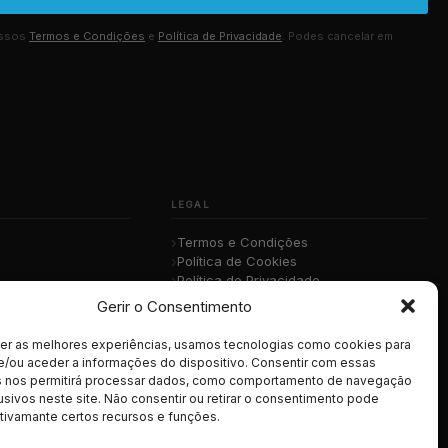
ossos
Termos e Condições
e
Política de Privacidade
. Podes cancelar em
LEGAL
Termos e Condições
Política de Cookies
Política de Privacidade
sica
RGPD
Gerir o Consentimento
cer as melhores experiências, usamos tecnologias como cookies para
e/ou aceder a informações do dispositivo. Consentir com essas
s nos permitirá processar dados, como comportamento de navegação
usivos neste site. Não consentir ou retirar o consentimento pode
tivamante certos recursos e funções.