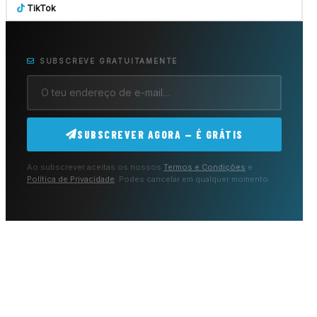
TikTok
SUBSCREVE GRATUITAMENTE
SUBSCREVER AGORA — É GRÁTIS
Ao subscrever aceitas os nossos
Termos e Condições
e
Política de Privacidade
. Podes cancelar em qualquer momento.