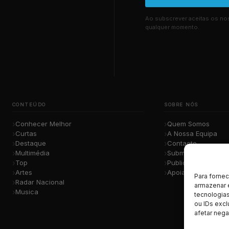
Ao subscrever aceitas os n
qualquer momento.
CONTEÚDO
SOBRE NÓS
Conhecer Melhor
Quem Somos
Curtas
A Nossa Equipa
Destaque
Contacto
Multimédia
Submete a Tua Mú
Top
Publicidade
Artes
Apoiar o Projeto
Para forne
Radar Nacional
armazenar 
Musica
tecnologia
ou IDs excl
afetar nega