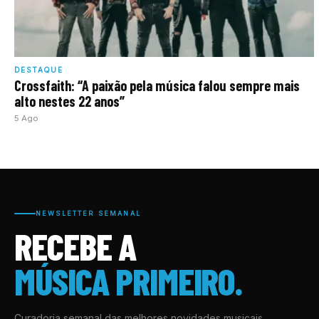
DESTAQUE
Crossfaith: “A paixão pela música falou sempre mais
alto nestes 22 anos”
5 Ago
NEWSLETTER SEMANAL
RECEBE A
MÚSICA PRIMEIRO.
Curadoria semanal das melhores novidades musicais,