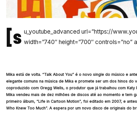
[s
u_youtube_advanced url=”https://www.y
width=”740″ height=”700″ controls=”no” 
Mika está de volta. “Talk About You” é o novo single do músico e ant
elegante comuns na música de Mika e promete ser um dos hinos do ver
coproduzido com Gregg Wells, o produtor que já trabalhou com Katy Pe
Mika vendeu mais de dez milhões de discos até ao momento e tem ga
primeiro álbum, “Life in Cartoon Motion”, foi editado em 2007, e ant
Who Knew Too Much”. A espera por um novo disco de originais do bri