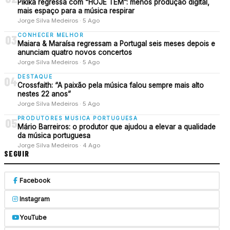
Pikika regressa com “HOJE TEM”: menos produção digital,
mais espaço para a música respirar
Jorge Silva Medeiros · 5 Ago
CONHECER MELHOR
03
Maiara & Maraísa regressam a Portugal seis meses depois e
anunciam quatro novos concertos
Jorge Silva Medeiros · 5 Ago
DESTAQUE
04
Crossfaith: “A paixão pela música falou sempre mais alto
nestes 22 anos”
Jorge Silva Medeiros · 5 Ago
PRODUTORES MUSICA PORTUGUESA
05
Mário Barreiros: o produtor que ajudou a elevar a qualidade
da música portuguesa
Jorge Silva Medeiros · 4 Ago
SEGUIR
Facebook
Instagram
YouTube