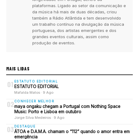
plataformas. Ligado ao setor da comunicação e
da música há mais de duas décadas, criou
também a Rádio Atlântida e tem desenvolvido
um trabalho contínuo na divulgação da música
portuguesa, dos artistas emergentes e dos
grandes eventos culturais, assim como
produção de eventos.
MAIS LIDAS
ESTATUTO EDITORIAL
01
ESTATUTO EDITORIAL
Mafalda Matos · 9 Ago
CONHECER MELHOR
02
maya ongaku chegam a Portugal com Nothing Space
Music: Porto e Lisboa em outubro
Jorge Silva Medeiros · 9 Ago
DESTAQUE
03
ÁTOA e D.A.M.A. chamam o “112” quando o amor entra em
emergência