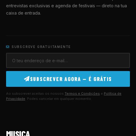
entrevistas exclusivas e agenda de festivais — direto na tua
caixa de entrada.
SUBSCREVE GRATUITAMENTE
SUBSCREVER AGORA — É GRÁTIS
Ao subscrever aceitas os nossos
Termos e Condições
e
Política de
Privacidade
. Podes cancelar em qualquer momento.
MUSICA