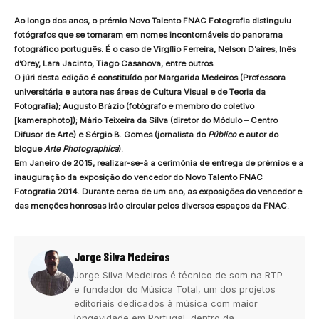
Ao longo dos anos, o prémio Novo Talento FNAC Fotografia distinguiu
fotógrafos que se tornaram em nomes incontornáveis do panorama
fotográfico português. É o caso de Virgílio Ferreira, Nelson D’aires, Inês
d’Orey, Lara Jacinto, Tiago Casanova, entre outros.
O júri desta edição é constituído por Margarida Medeiros (Professora
universitária e autora nas áreas de Cultura Visual e de Teoria da
Fotografia); Augusto Brázio (fotógrafo e membro do coletivo
[kameraphoto]); Mário Teixeira da Silva (diretor do Módulo – Centro
Difusor de Arte) e Sérgio B. Gomes (jornalista do
Público
e autor do
blogue
Arte Photographica
).
Em Janeiro de 2015, realizar-se-á a cerimónia de entrega de prémios e a
inauguração da exposição do vencedor do Novo Talento FNAC
Fotografia 2014. Durante cerca de um ano, as exposições do vencedor e
das menções honrosas irão circular pelos diversos espaços da FNAC.
Jorge Silva Medeiros
Jorge Silva Medeiros é técnico de som na RTP
e fundador do Música Total, um dos projetos
editoriais dedicados à música com maior
longevidade em Portugal, dentro da