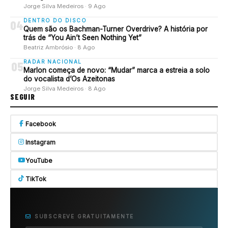
Jorge Silva Medeiros · 9 Ago
DENTRO DO DISCO
04
Quem são os Bachman-Turner Overdrive? A história por
trás de “You Ain’t Seen Nothing Yet”
Beatriz Ambrósio · 8 Ago
RADAR NACIONAL
05
Marlon começa de novo: “Mudar” marca a estreia a solo
do vocalista d’Os Azeitonas
Jorge Silva Medeiros · 8 Ago
SEGUIR
Facebook
Instagram
YouTube
TikTok
SUBSCREVE GRATUITAMENTE