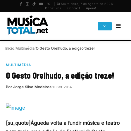
Sexta-feira, 7 de Agosto de 2026
PT
/
EN
Donativos
Contact
Apoia!
Início
/
Multimédia
/
O Gesto Orelhudo, a edição treze!
MULTIMÉDIA
O Gesto Orelhudo, a edição treze!
Por Jorge Silva Medeiros
11 Set 2014
[su_quote]Águeda volta a fundir música e teatro