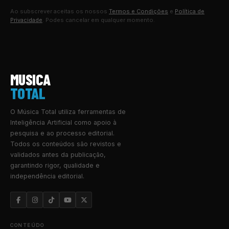
Ao subscrever aceitas os nossos
Termos e Condições
e
Política de
Privacidade
. Podes cancelar em qualquer momento.
MUSICA
TOTAL
O Música Total utiliza ferramentas de
Inteligência Artificial como apoio à
pesquisa e ao processo editorial.
Todos os conteúdos são revistos e
validados antes da publicação,
garantindo rigor, qualidade e
independência editorial.
CONTEÚDO