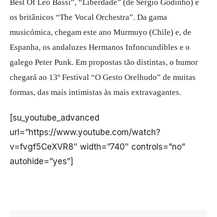
Best Of Leo Bassi”, “Liberdade” (de Sérgio Godinho) e
os britânicos “The Vocal Orchestra”. Da gama
musicómica, chegam este ano Murmuyo (Chile) e, de
Espanha, os andaluzes Hermanos Infoncundibles e o
galego Peter Punk. Em propostas tão distintas, o humor
chegará ao 13º Festival “O Gesto Orelhudo” de muitas
formas, das mais intimistas às mais extravagantes.
[su_youtube_advanced
url=”https://www.youtube.com/watch?
v=fvgf5CeXVR8″ width=”740″ controls=”no”
autohide=”yes”]