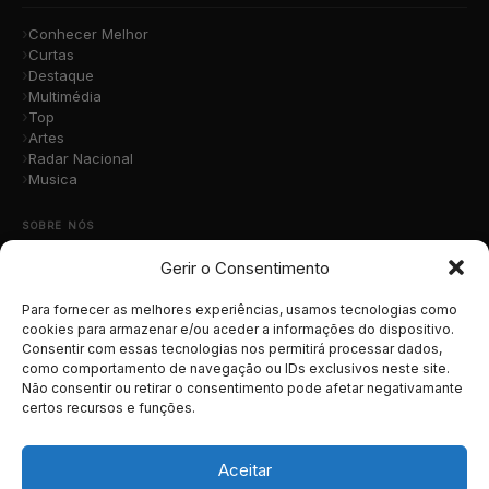
Conhecer Melhor
Curtas
Destaque
Multimédia
Top
Artes
Radar Nacional
Musica
SOBRE NÓS
Gerir o Consentimento
Quem Somos
A Nossa Equipa
Contacto
Para fornecer as melhores experiências, usamos tecnologias como
Submete a Tua Música
cookies para armazenar e/ou aceder a informações do dispositivo.
Consentir com essas tecnologias nos permitirá processar dados,
Publicidade
como comportamento de navegação ou IDs exclusivos neste site.
Apoiar o Projeto
Não consentir ou retirar o consentimento pode afetar negativamante
certos recursos e funções.
LEGAL
Termos e Condições
Aceitar
Política de Cookies