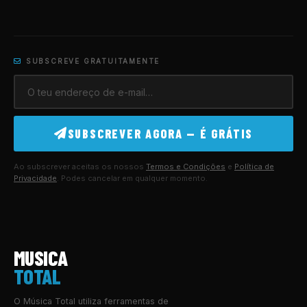
SUBSCREVE GRATUITAMENTE
SUBSCREVER AGORA — É GRÁTIS
Ao subscrever aceitas os nossos
Termos e Condições
e
Política de
Privacidade
. Podes cancelar em qualquer momento.
MUSICA
TOTAL
O Música Total utiliza ferramentas de