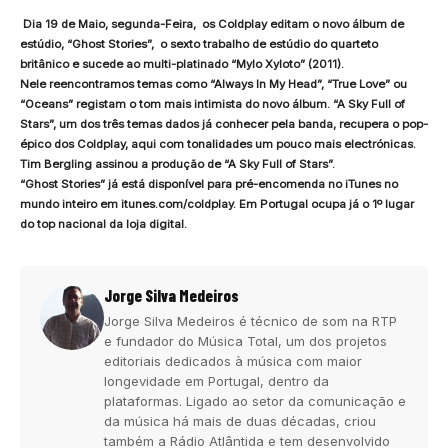
Dia 19 de Maio, segunda-Feira, os Coldplay editam o novo álbum de
estúdio, “Ghost Stories”, o sexto trabalho de estúdio do quarteto
britânico e sucede ao multi-platinado “Mylo Xyloto” (2011).
Nele reencontramos temas como “Always In My Head”, “True Love” ou
“Oceans” registam o tom mais intimista do novo álbum. “A Sky Full of
Stars”, um dos três temas dados já conhecer pela banda, recupera o pop-
épico dos Coldplay, aqui com tonalidades um pouco mais electrónicas.
Tim Bergling assinou a produção de “A Sky Full of Stars”.
“Ghost Stories” já está disponível para pré-encomenda no iTunes no
mundo inteiro em itunes.com/coldplay. Em Portugal ocupa já o 1º lugar
do top nacional da loja digital.
Jorge Silva Medeiros
Jorge Silva Medeiros é técnico de som na RTP
e fundador do Música Total, um dos projetos
editoriais dedicados à música com maior
longevidade em Portugal, dentro da
plataformas. Ligado ao setor da comunicação e
da música há mais de duas décadas, criou
também a Rádio Atlântida e tem desenvolvido