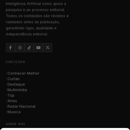
Inteligência Artificial como apoio à
pesquisa e ao processo editorial.
Todos os conteúdos são revistos e
validados antes da publicação,
garantindo rigor, qualidade e
independência editorial.
CONTEÚDO
Conhecer Melhor
Curtas
Destaque
Multimédia
Top
Artes
Radar Nacional
Musica
SOBRE NÓS