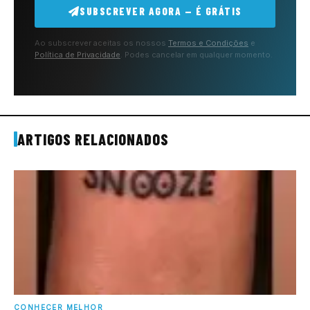
SUBSCREVER AGORA — É GRÁTIS
Ao subscrever aceitas os nossos
Termos e Condições
e
Política de Privacidade
. Podes cancelar em qualquer momento.
ARTIGOS RELACIONADOS
CONHECER MELHOR