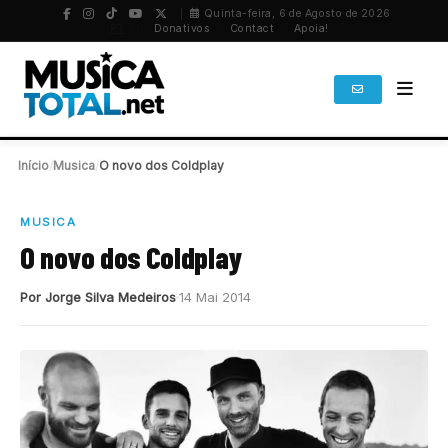
Quinta-feira, 6 de Agosto de 2026
PT
/
EN
Donativos
Contact
Apoia!
Início
/
Musica
/
O novo dos Coldplay
MUSICA
O novo dos Coldplay
Por Jorge Silva Medeiros
14 Mai 2014