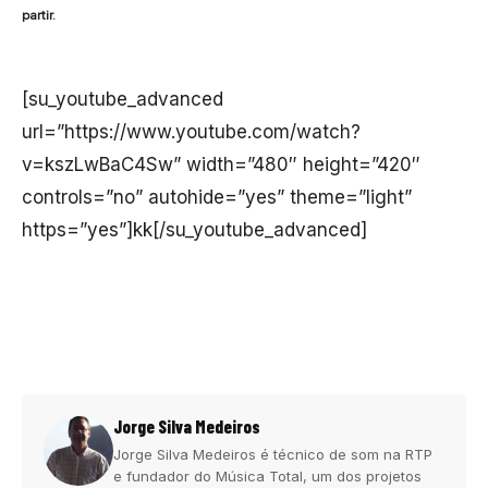
partir.
[su_youtube_advanced
url=”https://www.youtube.com/watch?
v=kszLwBaC4Sw” width=”480″ height=”420″
controls=”no” autohide=”yes” theme=”light”
https=”yes”]kk[/su_youtube_advanced]
Jorge Silva Medeiros
Jorge Silva Medeiros é técnico de som na RTP
e fundador do Música Total, um dos projetos