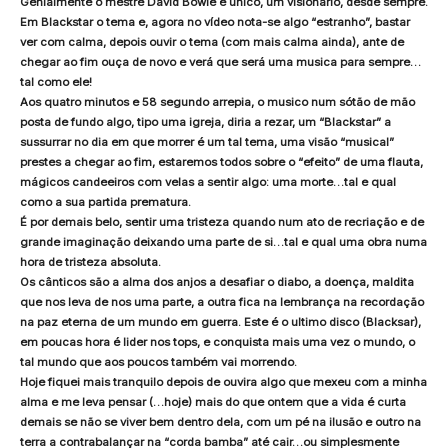
Genialmente o mestre David Bowie é único, um visionário, desde sempre.
Em Blackstar o tema e, agora no vídeo nota-se algo “estranho”, bastar
ver com calma, depois ouvir o tema (com mais calma ainda), ante de
chegar ao fim ouça de novo e verá que será uma musica para sempre…
tal como ele!
Aos quatro minutos e 58 segundo arrepia, o musico num sótão de mão
posta de fundo algo, tipo uma igreja, diria a rezar, um “Blackstar” a
sussurrar no dia em que morrer é um tal tema, uma visão “musical”
prestes a chegar ao fim, estaremos todos sobre o “efeito” de uma flauta,
mágicos candeeiros com velas a sentir algo: uma morte…tal e qual
como a sua partida prematura.
É por demais belo, sentir uma tristeza quando num ato de recriação e de
grande imaginação deixando uma parte de si…tal e qual uma obra numa
hora de tristeza absoluta.
Os cânticos são a alma dos anjos a desafiar o diabo, a doença, maldita
que nos leva de nos uma parte, a outra fica na lembrança na recordação
na paz eterna de um mundo em guerra. Este é o ultimo disco (Blacksar),
em poucas hora é lider nos tops, e conquista mais uma vez o mundo, o
tal mundo que aos poucos também vai morrendo.
Hoje fiquei mais tranquilo depois de ouvira algo que mexeu com a minha
alma e me leva pensar (…hoje) mais do que ontem que a vida é curta
demais se não se viver bem dentro dela, com um pé na ilusão e outro na
terra a contrabalançar na “corda bamba” até cair…ou simplesmente