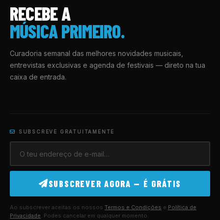
RECEBE A
MÚSICA PRIMEIRO.
Curadoria semanal das melhores novidades musicais,
entrevistas exclusivas e agenda de festivais — direto na tua
caixa de entrada.
SUBSCREVE GRATUITAMENTE
SUBSCREVER AGORA — É GRÁTIS
Ao subscrever aceitas os nossos
Termos e Condições
e
Política de
Privacidade
. Podes cancelar em qualquer momento.