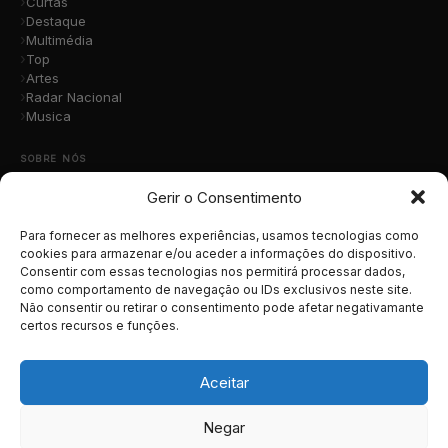
Curtas
Destaque
Multimédia
Top
Artes
Radar Nacional
Musica
SOBRE NÓS
Gerir o Consentimento
Quem Somos
A Nossa Equipa
Contacto
Para fornecer as melhores experiências, usamos tecnologias como
Submete a Tua Música
cookies para armazenar e/ou aceder a informações do dispositivo.
Consentir com essas tecnologias nos permitirá processar dados,
Publicidade
como comportamento de navegação ou IDs exclusivos neste site.
Apoiar o Projeto
Não consentir ou retirar o consentimento pode afetar negativamante
certos recursos e funções.
LEGAL
Termos e Condições
Aceitar
Política de Cookies
Política de Privacidade
Negar
RGPD