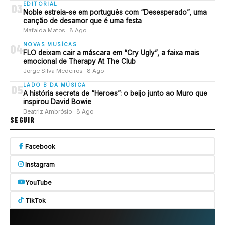
EDITORIAL
03
Noble estreia-se em português com “Desesperado”, uma
canção de desamor que é uma festa
Mafalda Matos · 8 Ago
NOVAS MUSÍCAS
04
FLO deixam cair a máscara em “Cry Ugly”, a faixa mais
emocional de Therapy At The Club
Jorge Silva Medeiros · 8 Ago
LADO B DA MÚSICA
05
A história secreta de “Heroes”: o beijo junto ao Muro que
inspirou David Bowie
Beatriz Ambrósio · 8 Ago
SEGUIR
Facebook
Instagram
YouTube
TikTok