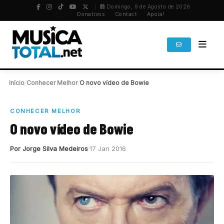
Domingo, 9 de Agosto de 2026
PT
/
EN
Donativos
Contact
Apoia!
Início
/
Conhecer Melhor
/
O novo vídeo de Bowie
CONHECER MELHOR
O novo vídeo de Bowie
Por Jorge Silva Medeiros
17 Jan 2016