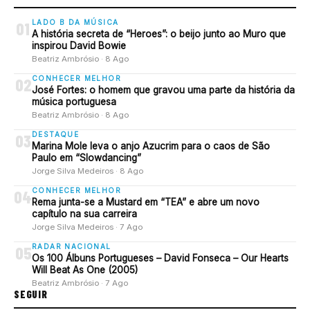
LADO B DA MÚSICA
01
A história secreta de “Heroes”: o beijo junto ao Muro que
inspirou David Bowie
Beatriz Ambrósio · 8 Ago
CONHECER MELHOR
02
José Fortes: o homem que gravou uma parte da história da
música portuguesa
Beatriz Ambrósio · 8 Ago
DESTAQUE
03
Marina Mole leva o anjo Azucrim para o caos de São
Paulo em “Slowdancing”
Jorge Silva Medeiros · 8 Ago
CONHECER MELHOR
04
Rema junta-se a Mustard em “TEA” e abre um novo
capítulo na sua carreira
Jorge Silva Medeiros · 7 Ago
RADAR NACIONAL
05
Os 100 Álbuns Portugueses – David Fonseca – Our Hearts
Will Beat As One (2005)
Beatriz Ambrósio · 7 Ago
SEGUIR