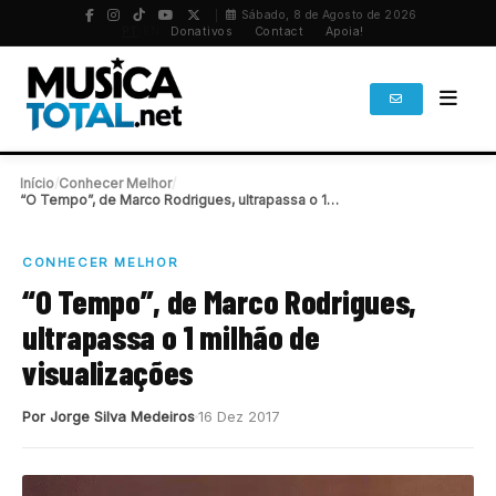
Sábado, 8 de Agosto de 2026
PT
/
EN
Donativos
Contact
Apoia!
Início
/
Conhecer Melhor
/
“O Tempo”, de Marco Rodrigues, ultrapassa o 1…
CONHECER MELHOR
“O Tempo”, de Marco Rodrigues,
ultrapassa o 1 milhão de
visualizações
Por Jorge Silva Medeiros
16 Dez 2017