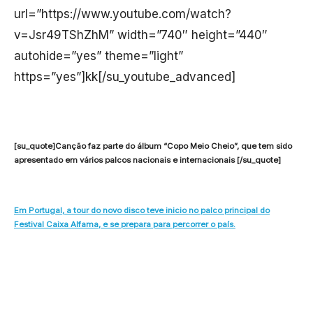
url=”https://www.youtube.com/watch?
v=Jsr49TShZhM” width=”740″ height=”440″
autohide=”yes” theme=”light”
https=”yes”]kk[/su_youtube_advanced]
[su_quote]Canção faz parte do álbum “Copo Meio Cheio”, que tem sido
apresentado em vários palcos nacionais e internacionais [/su_quote]
Em Portugal, a tour do novo disco teve inicio no palco principal do
Festival Caixa Alfama, e se prepara para percorrer o país.