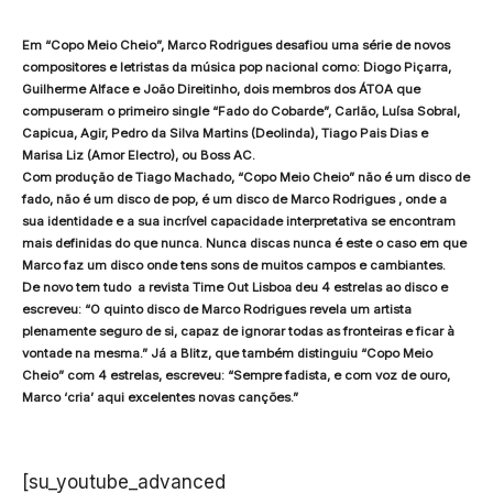
Em “Copo Meio Cheio”, Marco Rodrigues desafiou uma série de novos
compositores e letristas da música pop nacional como: Diogo Piçarra,
Guilherme Alface e João Direitinho, dois membros dos ÁTOA que
compuseram o primeiro single “Fado do Cobarde”, Carlão, Luísa Sobral,
Capicua, Agir, Pedro da Silva Martins (Deolinda), Tiago Pais Dias e
Marisa Liz (Amor Electro), ou Boss AC.
Com produção de Tiago Machado, “Copo Meio Cheio” não é um disco de
fado, não é um disco de pop, é um disco de Marco Rodrigues , onde a
sua identidade e a sua incrível capacidade interpretativa se encontram
mais definidas do que nunca. Nunca discas nunca é este o caso em que
Marco faz um disco onde tens sons de muitos campos e cambiantes.
De novo tem tudo a revista Time Out Lisboa deu 4 estrelas ao disco e
escreveu: “O quinto disco de Marco Rodrigues revela um artista
plenamente seguro de si, capaz de ignorar todas as fronteiras e ficar à
vontade na mesma.” Já a Blitz, que também distinguiu “Copo Meio
Cheio” com 4 estrelas, escreveu: “Sempre fadista, e com voz de ouro,
Marco ‘cria’ aqui excelentes novas canções.”
[su_youtube_advanced