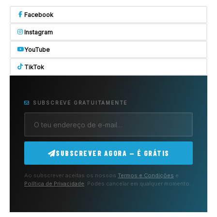
Facebook
Instagram
YouTube
TikTok
SUBSCREVE GRATUITAMENTE
SUBSCREVER AGORA — É GRÁTIS
Ao subscrever aceitas os nossos
Termos e Condições
e
Política de Privacidade
. Podes cancelar em qualquer momento.