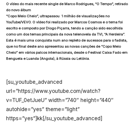
O vídeo do mais recente single de Marco Rodrigues, “O Tempo”, retirado
do novo álbum
“Copo Meio Cheio”, ultrapassou 1 milhão de visualizações no
YouTube/VEVO. O vídeo foi realizado por Marcos Cosmos e o tema foi
escrito e composto por Diogo Piçarra, tendo a canção sido escolhida
como um dos temas principais da nova telenovela da TVI, “A Herdeira”.
Esta é mais uma conquista num ano repleto de sucessos para o fadista,
que no final deste ano apresentou as novas canções de “Copo Meio
Cheio” em vários palcos internacionais, desde o Festival Caixa Fado em
Benguela e Luanda (Angola), à Rússia ou Letónia.
[su_youtube_advanced
url=”https://www.youtube.com/watch?
v=TUF_0etJueU” width=”740″ height=”440″
autohide=”yes” theme=”light”
https=”yes”]kk[/su_youtube_advanced]