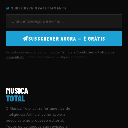
SUBSCREVE GRATUITAMENTE
SUBSCREVER AGORA — É GRÁTIS
Ao subscrever aceitas os nossos
Termos e Condições
e
Política de
Privacidade
. Podes cancelar em qualquer momento.
MUSICA
TOTAL
O Música Total utiliza ferramentas de
Inteligência Artificial como apoio à
pesquisa e ao processo editorial.
Todos os conteúdos são revistos e